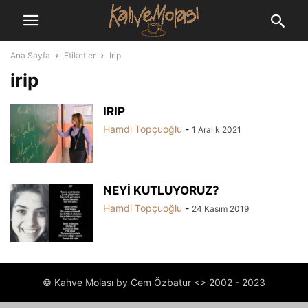
Ana Sayfa
Etiketler
Irip
irip
IRIP
Hamdi Topçuoğlu
-
1 Aralık 2021
NEYİ KUTLUYORUZ?
Hamdi Topçuoğlu
-
24 Kasım 2019
© Kahve Molası by Cem Özbatur <> 2002 - 2023