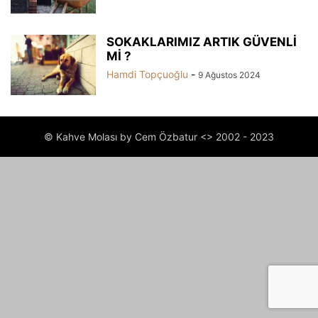
SOKAKLARIMIZ ARTIK GÜVENLİ
Mİ ?
Hamdi Topçuoğlu
-
9 Ağustos 2024
© Kahve Molası by Cem Özbatur <> 2002 - 2023