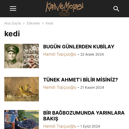
Ana Sayfa
Etiketler
Kedi
kedi
BUGÜN GÜNLERDEN KUBİLAY
Hamdi Topçuoğlu
-
22 Aralık 2024
TÜNEK AHMET’i BİLİR MİSİNİZ?
Hamdi Topçuoğlu
-
21 Kasım 2024
BİR BAĞBOZUMUNDA YARINLARA
BAKIŞ
Hamdi Topçuoğlu
-
1 Eylül 2024