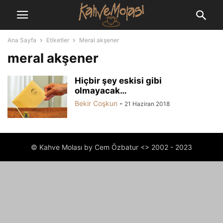
Ana Sayfa
Etiketler
Meral akşener
meral akşener
Hiçbir şey eskisi gibi
olmayacak…
Bekir Coşkun
-
21 Haziran 2018
© Kahve Molası by Cem Özbatur <> 2002 - 2023