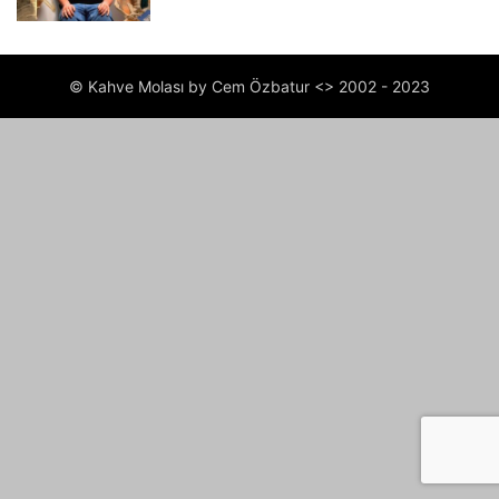
© Kahve Molası by Cem Özbatur <> 2002 - 2023