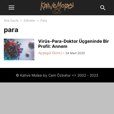
Ana Sayfa
Etiketler
Para
para
Virüs-Para-Doktor Üçgeninde Bir
Profil: Annem
Ayşegül Ekinci
-
24 Mart 2020
© Kahve Molası by Cem Özbatur <> 2002 - 2023