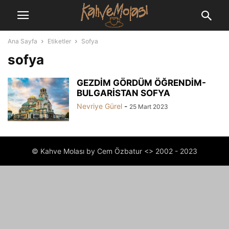
Ana Sayfa
Etiketler
Sofya
sofya
GEZDİM GÖRDÜM ÖĞRENDİM-
BULGARİSTAN SOFYA
Nevriye Gürel
-
25 Mart 2023
© Kahve Molası by Cem Özbatur <> 2002 - 2023