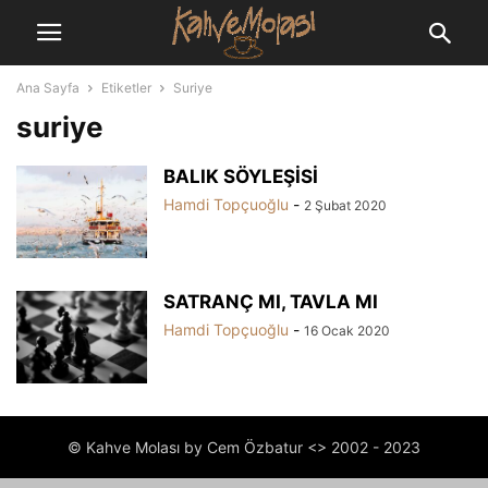
Ana Sayfa
Etiketler
Suriye
suriye
BALIK SÖYLEŞİSİ
Hamdi Topçuoğlu
-
2 Şubat 2020
SATRANÇ MI, TAVLA MI
Hamdi Topçuoğlu
-
16 Ocak 2020
© Kahve Molası by Cem Özbatur <> 2002 - 2023