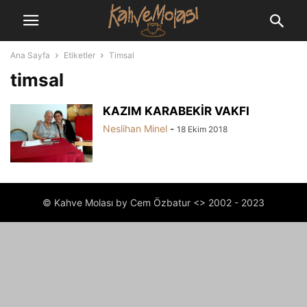
Ana Sayfa
Etiketler
Timsal
timsal
KAZIM KARABEKİR VAKFI
Neslihan Minel
-
18 Ekim 2018
© Kahve Molası by Cem Özbatur <> 2002 - 2023