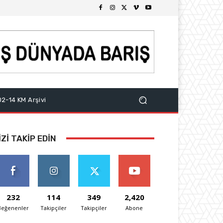
2-14 KM Arşivi
IZI TAKIP EDIN
232
114
349
2,420
Beğenenler
Takipçiler
Takipçiler
Abone