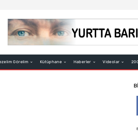
ezelim Görelim
Kütüphane
Haberler
Videolar
200
B