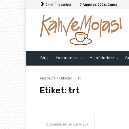
C
24.4
İstanbul
7 Ağustos 2026, Cuma
Giriş
Yazarlarımız
Misafirlerimiz
G
Ana Sayfa
Etiketler
Trt
Etiket:
trt
Gösterilecek bir içerik yok