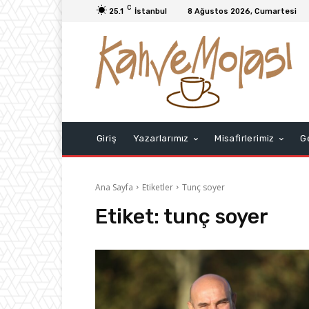
C
25.1
İstanbul
8 Ağustos 2026, Cumartesi
Giriş
Yazarlarımız
Misafirlerimiz
G
Ana Sayfa
Etiketler
Tunç soyer
Etiket:
tunç soyer