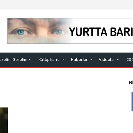
ezelim Görelim
Kütüphane
Haberler
Videolar
200
B