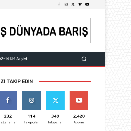
2-14 KM Arşivi
IZI TAKIP EDIN
232
114
349
2,420
Beğenenler
Takipçiler
Takipçiler
Abone