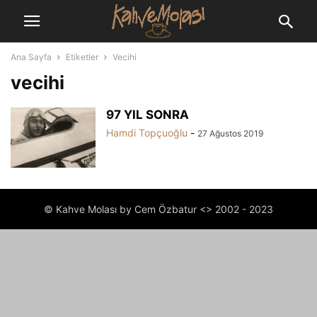
Ana Sayfa
Etiketler
Vecihi
vecihi
97 YIL SONRA
Hamdi Topçuoğlu
-
27 Ağustos 2019
© Kahve Molası by Cem Özbatur <> 2002 - 2023