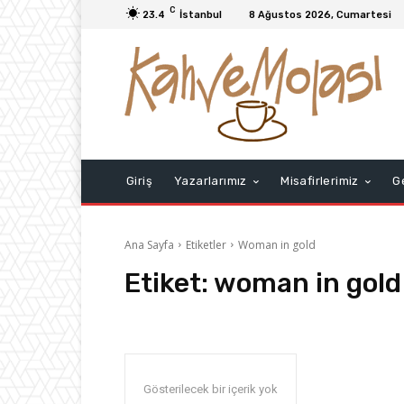
C
23.4
İstanbul
8 Ağustos 2026, Cumartesi
Giriş
Yazarlarımız
Misafirlerimiz
G
Ana Sayfa
Etiketler
Woman in gold
Etiket:
woman in gold
Gösterilecek bir içerik yok