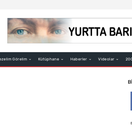
ezelim Görelim
Kütüphane
Haberler
Videolar
200
B