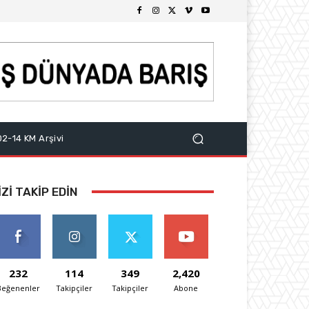
2-14 KM Arşivi
IZI TAKIP EDIN
232
114
349
2,420
Beğenenler
Takipçiler
Takipçiler
Abone