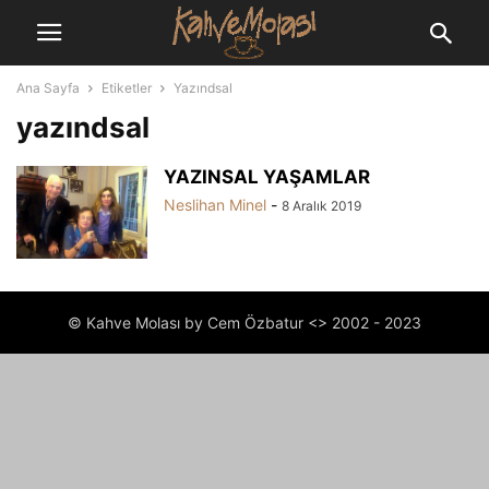
Ana Sayfa
Etiketler
Yazındsal
yazındsal
YAZINSAL YAŞAMLAR
Neslihan Minel
-
8 Aralık 2019
© Kahve Molası by Cem Özbatur <> 2002 - 2023