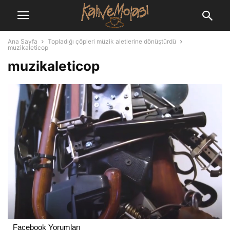
Ana Sayfa
Topladığı çöpleri müzik aletlerine dönüştürdü
muzikaleticop
muzikaleticop
Facebook Yorumları