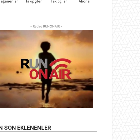
Beğenenler
Takipçiler
Takipçiler
Abone
- Radyo RUNONAIR -
N SON EKLENENLER