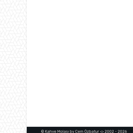
© Kahve Molası by Cem Özbatur <> 2002 - 2026