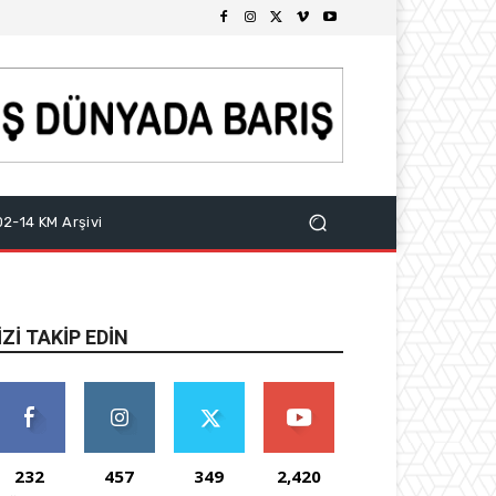
2-14 KM Arşivi
IZI TAKIP EDIN
232
457
349
2,420