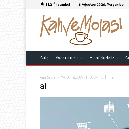
C
31.2
İstanbul
6 Ağustos 2026, Perşembe
Giriş
Yazarlarımız
Misafirlerimiz
G
Ana Sayfa
YAPAY ZEKÂNIN HÂKİMİYETİ
ai
ai