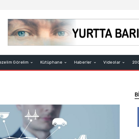
ezelim Görelim
Kütüphane
Haberler
Videolar
200
B