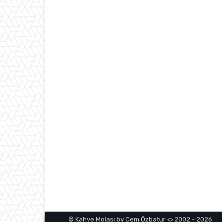
© Kahve Molası by Cem Özbatur <> 2002 - 2026