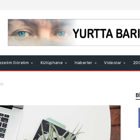
ezelim Görelim
Kütüphane
Haberler
Videolar
200
ak
B