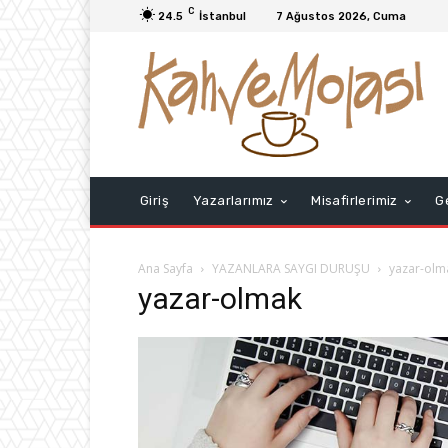
C
24.5
İstanbul
7 Ağustos 2026, Cuma
Giriş
Yazarlarımız
Misafirlerimiz
G
Ana Sayfa
YAZANLARA SAYGI DURUŞU
yazar-olm
yazar-olmak