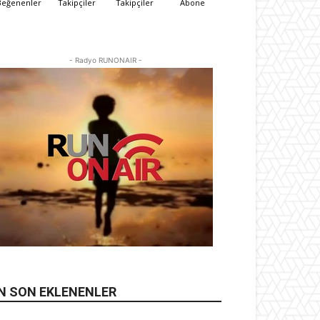
Beğenenler
Takipçiler
Takipçiler
Abone
- Radyo RUNONAIR -
N SON EKLENENLER