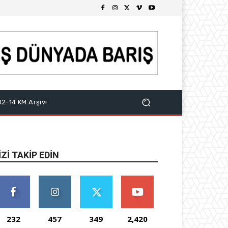
2-14 KM Arşivi
IZI TAKIP EDIN
232
457
349
2,420