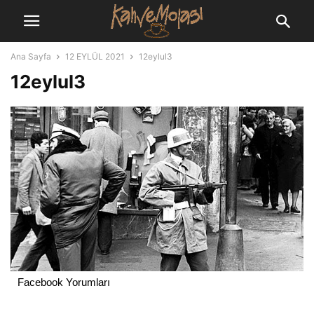
Ana Sayfa
12 EYLÜL 2021
12eylul3
12eylul3
Facebook Yorumları