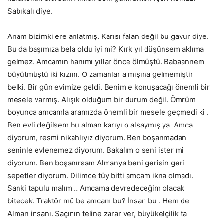
Sabıkalı diye.
Anam bizimkilere anlatmış. Karısı falan değil bu gavur diye.
Bu da başımıza bela oldu iyi mi? Kırk yıl düşünsem aklıma
gelmez. Amcamın hanımı yıllar önce ölmüştü. Babaannem
büyütmüştü iki kızını. O zamanlar almışına gelmemiştir
belki. Bir gün evimize geldi. Benimle konuşacağı önemli bir
mesele varmış. Alışık olduğum bir durum değil. Ömrüm
boyunca amcamla aramızda önemli bir mesele geçmedi ki .
Ben evli değilsem bu alman karıyı o alsaymış ya. Amca
diyorum, resmi nikahlıyız diyorum. Ben boşanmadan
seninle evlenemez diyorum. Bakalım o seni ister mi
diyorum. Ben boşanırsam Almanya beni gerisin geri
sepetler diyorum. Dilimde tüy bitti amcam ikna olmadı.
Sanki tapulu malım… Amcama devredeceğim olacak
bitecek. Traktör mü be amcam bu? İnsan bu . Hem de
Alman insanı. Saçının teline zarar ver, büyükelçilik ta