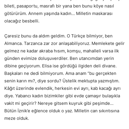
bileti, pasaportu, masrafı bir yana ben bunu köye nasıl
götürürüm. Annem yaşında kadın… Milletin maskarası
olacağız besbelli.
Çaresiz bunu da aldım geldim. O Türkçe bilmiyor, ben
Almanca. Tarzanca zar zor anlaşabiliyoruz. Memlekete gelir
gelmez ne kadar akraba hısım, komşu, mahalleli varsa ilk
günden evimize doluşuverdiler. Ben utancımdan yerin
dibine geçiyorum. Elisa ise gördüğü ilgiden deli divane.
Başkaları ne dedi bilmiyorum. Ama anam “bu gerçekten
senin karın mı?, diye sordu? Üstelik mektupta yazmıştım.
Kâğıt üzerinde evlendik, herkesin evi ayrı, kab kacağı ayrı
diye. Yabancı kadın bizimkiler gibi evde çamaşır bulaşıkla
vakit mi geçirir? Nereye gitsem kuyruk gibi peşimde…
Bütün İznik’e eğlence olduk o yaz. Milletin can sıkıntısına
meze olduk.