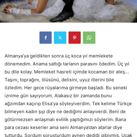
Almanya’ya geldikten sonra üç koca yıl memlekete
dönemedim. Anama sattığı tarlanın parasını ödedim. Üç yıl
bu dile kolay. Memleket hasreti içimde kocaman bir ateş…
Taşını, toprağını, ölüsünü, delisini, uyuz itlerini bile
özledim. Her gece rüyalarıma girmeye başladı. Bu seneki
iznime gün sayıyorum. Alakasız bir zamanda bunu
ağzımdan kaçırıp Elisa’ya söyleyiverdim. Tek kelime Türkçe
bilmeyen kadın şıp diye ne dediğimi anlayıverdi. Beni de
götürmezsen anlaşmalı evlilik yaptığımızı söylerim. Bana
para cezası keserler ama seni Almanya’dan atarlar diye
tutturdu. Sordum soruşturdum aynen dediği gibiymiş. Uçak