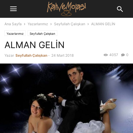
Ana Sayfa
Yazarlarımız
Seyfullah Çalışkan
ALMAN GELİN
Yazarlarımız
Seyfullah Çalışkan
ALMAN GELİN
4057
0
Yazar
Seyfullah Çalışkan
-
24 Mart 2018