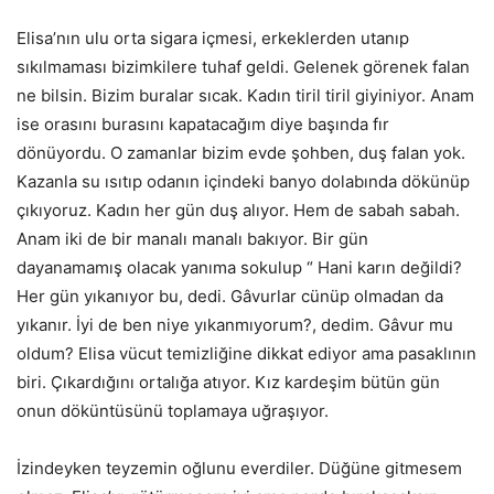
Elisa’nın ulu orta sigara içmesi, erkeklerden utanıp
sıkılmaması bizimkilere tuhaf geldi. Gelenek görenek falan
ne bilsin. Bizim buralar sıcak. Kadın tiril tiril giyiniyor. Anam
ise orasını burasını kapatacağım diye başında fır
dönüyordu. O zamanlar bizim evde şohben, duş falan yok.
Kazanla su ısıtıp odanın içindeki banyo dolabında dökünüp
çıkıyoruz. Kadın her gün duş alıyor. Hem de sabah sabah.
Anam iki de bir manalı manalı bakıyor. Bir gün
dayanamamış olacak yanıma sokulup “ Hani karın değildi?
Her gün yıkanıyor bu, dedi. Gâvurlar cünüp olmadan da
yıkanır. İyi de ben niye yıkanmıyorum?, dedim. Gâvur mu
oldum? Elisa vücut temizliğine dikkat ediyor ama pasaklının
biri. Çıkardığını ortalığa atıyor. Kız kardeşim bütün gün
onun döküntüsünü toplamaya uğraşıyor.
İzindeyken teyzemin oğlunu everdiler. Düğüne gitmesem