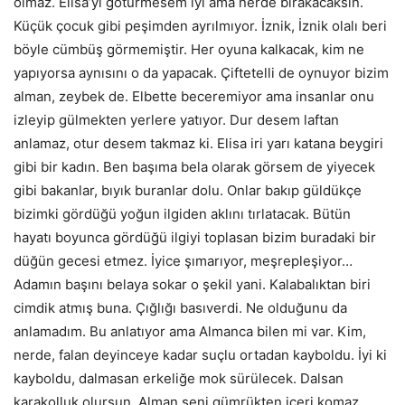
olmaz. Elisa’yı götürmesem iyi ama nerde bırakacaksın.
Küçük çocuk gibi peşimden ayrılmıyor. İznik, İznik olalı beri
böyle cümbüş görmemiştir. Her oyuna kalkacak, kim ne
yapıyorsa aynısını o da yapacak. Çiftetelli de oynuyor bizim
alman, zeybek de. Elbette beceremiyor ama insanlar onu
izleyip gülmekten yerlere yatıyor. Dur desem laftan
anlamaz, otur desem takmaz ki. Elisa iri yarı katana beygiri
gibi bir kadın. Ben başıma bela olarak görsem de yiyecek
gibi bakanlar, bıyık buranlar dolu. Onlar bakıp güldükçe
bizimki gördüğü yoğun ilgiden aklını tırlatacak. Bütün
hayatı boyunca gördüğü ilgiyi toplasan bizim buradaki bir
düğün gecesi etmez. İyice şımarıyor, meşrepleşiyor…
Adamın başını belaya sokar o şekil yani. Kalabalıktan biri
cimdik atmış buna. Çığlığı basıverdi. Ne olduğunu da
anlamadım. Bu anlatıyor ama Almanca bilen mi var. Kim,
nerde, falan deyinceye kadar suçlu ortadan kayboldu. İyi ki
kayboldu, dalmasan erkeliğe mok sürülecek. Dalsan
karakolluk olursun. Alman seni gümrükten içeri komaz.