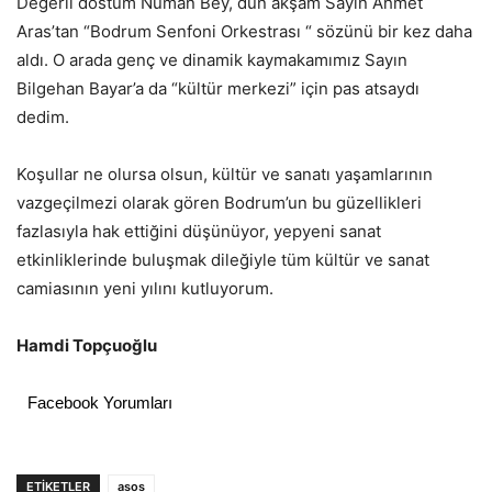
Değerli dostum Numan Bey, dün akşam Sayın Ahmet
Aras’tan “Bodrum Senfoni Orkestrası “ sözünü bir kez daha
aldı. O arada genç ve dinamik kaymakamımız Sayın
Bilgehan Bayar’a da “kültür merkezi” için pas atsaydı
dedim.
Koşullar ne olursa olsun, kültür ve sanatı yaşamlarının
vazgeçilmezi olarak gören Bodrum’un bu güzellikleri
fazlasıyla hak ettiğini düşünüyor, yepyeni sanat
etkinliklerinde buluşmak dileğiyle tüm kültür ve sanat
camiasının yeni yılını kutluyorum.
Hamdi Topçuoğlu
Facebook Yorumları
ETIKETLER
asos