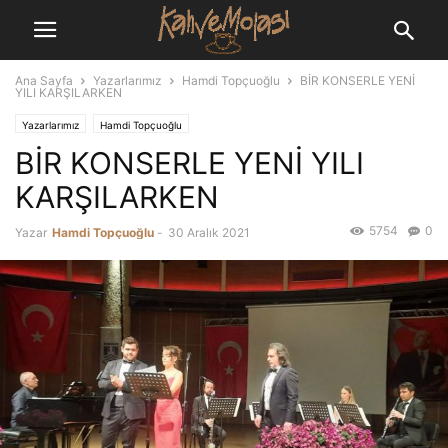
Ana Sayfa
Yazarlarımız
Hamdi Topçuoğlu
BİR KONSERLE YENİ
YILI KARŞILARKEN
Yazarlarımız
Hamdi Topçuoğlu
BİR KONSERLE YENİ YILI
KARŞILARKEN
5754
0
Yazar
Hamdi Topçuoğlu
-
30 Aralık 2021