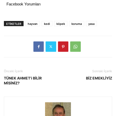
Facebook Yorumları
ETIKETLER
hayvan
kedi
köpek
koruma
yasa
Önceki İçerik
Sonraki İçerik
TÜNEK AHMET’i BİLİR
BİZ EMEKLİYİZ
MİSİNİZ?