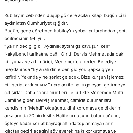
Kubilay’ın cebinden düşüp göklere açılan kitap, bugün bizi
aydınlatan Cumhuriyet ışığıdır.
Bugün, genç öğretmen Kubilay’ın yobazlar tarafından şehit
edilmesinin 94. yılı.
“Şairin dediği gibi “Aydınlık aydınlığa kavuşur iken”
Nakşibendi tarikatına bağlı Giritli Derviş Mehmet adındaki
bir yobaz ve altı müridi, Menemen’e girerler. Belediye
meydanında “Ey ahali din elden gidiyor. Şapka giyen
kafirdir. Yakında yine şeriat gelecek. Bize kurşun işlemez,
biz şeriat ordusuyuz.” naraları ile halkı galeyanı getirmeye
çalışırlar. Daha sonra müritleri ile birlikte Menemen Müftü
Camiine giden Derviş Mehmet, camide bulunanlara
kendisinin “Mehdi” olduğunu, dini korumaya geldiklerini,
arkalarında 70 bin kişilik Halife ordusunu bulunduğunu,
öğleye kadar şeriat bayrağı altında toplanmayanların
kılıçtan geçirileceğini söyleyerek halkı korkutmaya ve