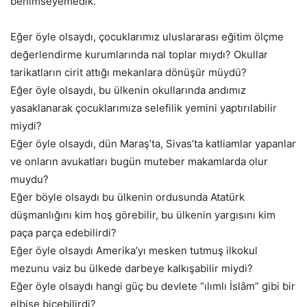
benimseyemedik.
Eğer öyle olsaydı, çocuklarımız uluslararası eğitim ölçme
değerlendirme kurumlarında nal toplar mıydı? Okullar
tarikatların cirit attığı mekanlara dönüşür müydü?
Eğer öyle olsaydı, bu ülkenin okullarında andımız
yasaklanarak çocuklarımıza selefilik yemini yaptırılabilir
miydi?
Eğer öyle olsaydı, dün Maraş’ta, Sivas’ta katliamlar yapanlar
ve onların avukatları bugün muteber makamlarda olur
muydu?
Eğer böyle olsaydı bu ülkenin ordusunda Atatürk
düşmanlığını kim hoş görebilir, bu ülkenin yargısını kim
paça parça edebilirdi?
Eğer öyle olsaydı Amerika’yı mesken tutmuş ilkokul
mezunu vaiz bu ülkede darbeye kalkışabilir miydi?
Eğer öyle olsaydı hangi güç bu devlete “ılımlı İslâm” gibi bir
elbise biçebilirdi?