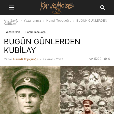
Ana Sayfa
Yazarlarımız
Hamdi Topçuoğlu
BUGÜN GÜNLERDEN
KUBİLAY
Yazarlarımız
Hamdi Topçuoğlu
BUGÜN GÜNLERDEN
KUBİLAY
5229
0
Yazar
Hamdi Topçuoğlu
-
22 Aralık 2024