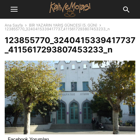
Ana Sayfa
BİR YAZARIN YARIŞ GÜNCESİ (5. GÜN)
123855770_3240415339417737_4115617293807453233_n
123855770_3240415339417737
_4115617293807453233_n
Facebook Yorumları