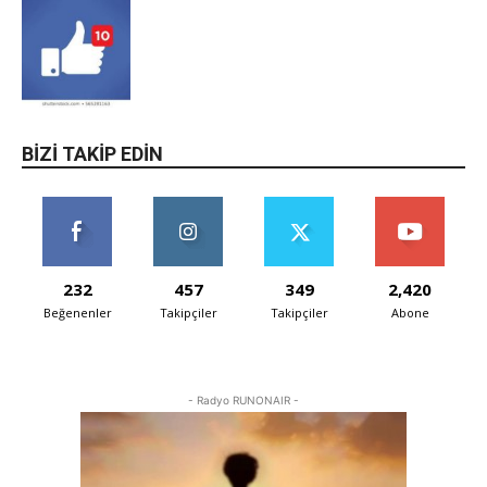
BIZI TAKIP EDIN
232
457
349
2,420
Beğenenler
Takipçiler
Takipçiler
Abone
- Radyo RUNONAIR -