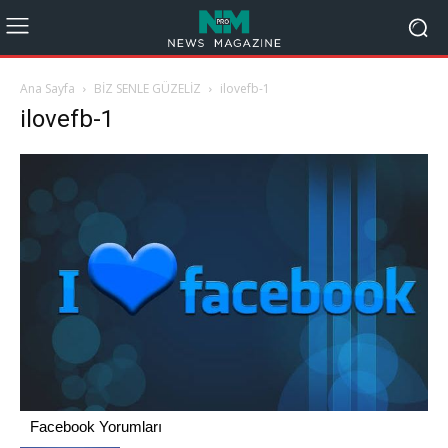
Ana Sayfa
BİZ SENLE GÜZELİZ
ilovefb-1
ilovefb-1
Facebook Yorumları