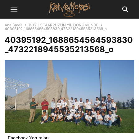
Ana Sayfa
BÜYÜK TAARRUZUN YIL DÖNÜMÜNDE
40395192_1688654564593830_4732218945535213568_o
40395192_1688654564593830
_4732218945535213568_o
Facebook Yorumları