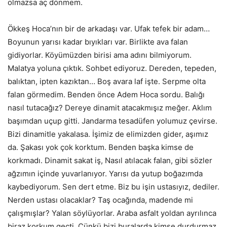
olmazsa aç dönmem.
Ökkeş Hoca’nın bir de arkadaşı var. Ufak tefek bir adam…
Boyunun yarısı kadar bıyıkları var. Birlikte ava falan
gidiyorlar. Köyümüzden birisi ama adını bilmiyorum.
Malatya yoluna çıktık. Sohbet ediyoruz. Dereden, tepeden,
balıktan, ipten kazıktan… Boş avara laf işte. Serpme olta
falan görmedim. Benden önce Adem Hoca sordu. Balığı
nasıl tutacağız? Dereye dinamit atacakmışız meğer. Aklım
başımdan uçup gitti. Jandarma tesadüfen yolumuz çevirse.
Bizi dinamitle yakalasa. İşimiz de elimizden gider, aşımız
da. Şakası yok çok korktum. Benden başka kimse de
korkmadı. Dinamit sakat iş, Nasıl atılacak falan, gibi sözler
ağzımın içinde yuvarlanıyor. Yarısı da yutup boğazımda
kaybediyorum. Sen dert etme. Biz bu işin ustasıyız, dediler.
Nerden ustası olacaklar? Taş ocağında, madende mi
çalışmışlar? Yalan söylüyorlar. Araba asfalt yoldan ayrılınca
biraz korkum geçti. Çünkü bizi buralarda kimse durdurmaz.