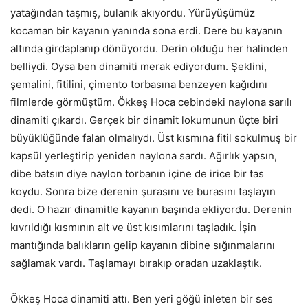
yatağından taşmış, bulanık akıyordu. Yürüyüşümüz
kocaman bir kayanın yanında sona erdi. Dere bu kayanın
altında girdaplanıp dönüyordu. Derin olduğu her halinden
belliydi. Oysa ben dinamiti merak ediyordum. Şeklini,
şemalini, fitilini, çimento torbasına benzeyen kağıdını
filmlerde görmüştüm. Ökkeş Hoca cebindeki naylona sarılı
dinamiti çıkardı. Gerçek bir dinamit lokumunun üçte biri
büyüklüğünde falan olmalıydı. Üst kısmına fitil sokulmuş bir
kapsül yerleştirip yeniden naylona sardı. Ağırlık yapsın,
dibe batsın diye naylon torbanın içine de irice bir tas
koydu. Sonra bize derenin şurasını ve burasını taşlayın
dedi. O hazır dinamitle kayanın başında ekliyordu. Derenin
kıvrıldığı kısmının alt ve üst kısımlarını taşladık. İşin
mantığında balıkların gelip kayanın dibine sığınmalarını
sağlamak vardı. Taşlamayı bırakıp oradan uzaklaştık.
Ökkeş Hoca dinamiti attı. Ben yeri göğü inleten bir ses