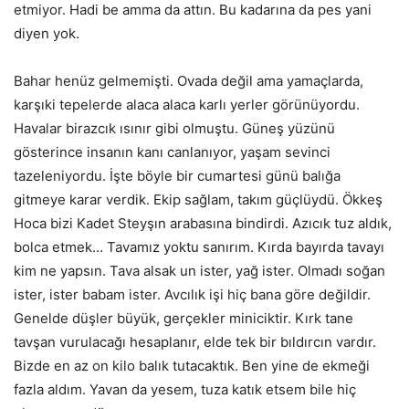
etmiyor. Hadi be amma da attın. Bu kadarına da pes yani
diyen yok.
Bahar henüz gelmemişti. Ovada değil ama yamaçlarda,
karşıki tepelerde alaca alaca karlı yerler görünüyordu.
Havalar birazcık ısınır gibi olmuştu. Güneş yüzünü
gösterince insanın kanı canlanıyor, yaşam sevinci
tazeleniyordu. İşte böyle bir cumartesi günü balığa
gitmeye karar verdik. Ekip sağlam, takım güçlüydü. Ökkeş
Hoca bizi Kadet Steyşın arabasına bindirdi. Azıcık tuz aldık,
bolca etmek… Tavamız yoktu sanırım. Kırda bayırda tavayı
kim ne yapsın. Tava alsak un ister, yağ ister. Olmadı soğan
ister, ister babam ister. Avcılık işi hiç bana göre değildir.
Genelde düşler büyük, gerçekler miniciktir. Kırk tane
tavşan vurulacağı hesaplanır, elde tek bir bıldırcın vardır.
Bizde en az on kilo balık tutacaktık. Ben yine de ekmeği
fazla aldım. Yavan da yesem, tuza katık etsem bile hiç