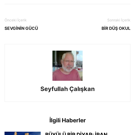
Önceki İçerik
Sonraki İçerik
SEVGİNİN GÜCÜ
BİR DÜŞ OKUL
Seyfullah Çalışkan
İlgili Haberler
BÜYÜLÜ BİR DİYAR; İRAN