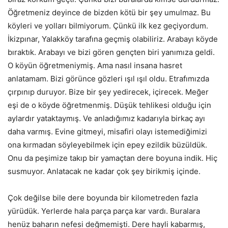
Öğretmeniz deyince de bizden kötü bir şey umulmaz. Bu
köyleri ve yolları bilmiyorum. Çünkü ilk kez geçiyordum.
İkizpınar, Yalakköy tarafına geçmiş olabiliriz. Arabayı köyde
bıraktık. Arabayı ve bizi gören gençten biri yanımıza geldi.
O köyün öğretmeniymiş. Ama nasıl insana hasret
anlatamam. Bizi görünce gözleri ışıl ışıl oldu. Etrafımızda
çırpınıp duruyor. Bize bir şey yedirecek, içirecek. Meğer
eşi de o köyde öğretmenmiş. Düşük tehlikesi olduğu için
aylardır yataktaymış. Ve anladığımız kadarıyla birkaç ayı
daha varmış. Evine gitmeyi, misafiri olayı istemediğimizi
ona kırmadan söyleyebilmek için epey ezildik büzüldük.
Onu da peşimize takıp bir yamaçtan dere boyuna indik. Hiç
susmuyor. Anlatacak ne kadar çok şey birikmiş içinde.
Çok değilse bile dere boyunda bir kilometreden fazla
yürüdük. Yerlerde hala parça parça kar vardı. Buralara
henüz baharın nefesi değmemişti. Dere hayli kabarmış,