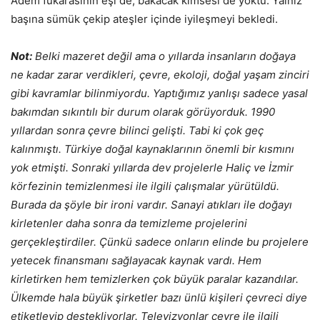
Adem fukarasının eşi de, bakacak kimsesi de yoktu. Yalnız
başına sümük çekip ateşler içinde iyileşmeyi bekledi.
Not:
Belki mazeret değil ama o yıllarda insanların doğaya
ne kadar zarar verdikleri, çevre, ekoloji, doğal yaşam zinciri
gibi kavramlar bilinmiyordu. Yaptığımız yanlışı sadece yasal
bakımdan sıkıntılı bir durum olarak görüyorduk. 1990
yıllardan sonra çevre bilinci gelişti. Tabi ki çok geç
kalınmıştı. Türkiye doğal kaynaklarının önemli bir kısmını
yok etmişti. Sonraki yıllarda dev projelerle Haliç ve İzmir
körfezinin temizlenmesi ile ilgili çalışmalar yürütüldü.
Burada da şöyle bir ironi vardır. Sanayi atıkları ile doğayı
kirletenler daha sonra da temizleme projelerini
gerçekleştirdiler. Çünkü sadece onların elinde bu projelere
yetecek finansmanı sağlayacak kaynak vardı. Hem
kirletirken hem temizlerken çok büyük paralar kazandılar.
Ülkemde hala büyük şirketler bazı ünlü kişileri çevreci diye
etiketleyip destekliyorlar. Televizyonlar çevre ile ilgili