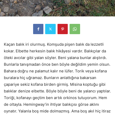
Kaçan balık iri olurmuş. Komşuda pişen balık da lezzetli
kokar. Elbette herkesin balık hikâyesi vardır. Balıkçılar da
öteki avcılar gibi yalan söyler. Beni yalana bunlar alıştırdı.
Bunlarla tanışmadan önce ben böyle değildim yemin olsun.
Bahara doğru ne palamut kalır ne lüfer. Torik veya kofana
buralara hiç uğramaz. Bunların anlattığına bakarsan
çapariye sekiz kofana birden girmiş. Misina koptuğu gibi
balıklar denize elbette. Böyle böyle beni de yalancı yaptılar.
Toriği, kofanayı geçtim ben artık orkinos tutuyorum. Hem
de oltayla. Hemingway’in ihtiyar balıkçısı görse aklını
oynatır. Yalanla boş mide dolmazmış. Ama boş akıl hiç itiraz