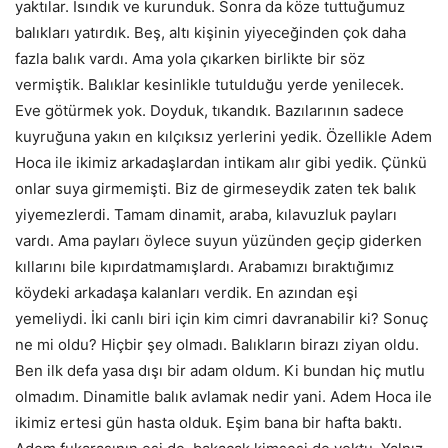
yaktılar. Isındık ve kurunduk. Sonra da köze tuttuğumuz
balıkları yatırdık. Beş, altı kişinin yiyeceğinden çok daha
fazla balık vardı. Ama yola çıkarken birlikte bir söz
vermiştik. Balıklar kesinlikle tutulduğu yerde yenilecek.
Eve götürmek yok. Doyduk, tıkandık. Bazılarının sadece
kuyruğuna yakın en kılçıksız yerlerini yedik. Özellikle Adem
Hoca ile ikimiz arkadaşlardan intikam alır gibi yedik. Çünkü
onlar suya girmemişti. Biz de girmeseydik zaten tek balık
yiyemezlerdi. Tamam dinamit, araba, kılavuzluk payları
vardı. Ama payları öylece suyun yüzünden geçip giderken
kıllarını bile kıpırdatmamışlardı. Arabamızı bıraktığımız
köydeki arkadaşa kalanları verdik. En azından eşi
yemeliydi. İki canlı biri için kim cimri davranabilir ki? Sonuç
ne mi oldu? Hiçbir şey olmadı. Balıkların birazı ziyan oldu.
Ben ilk defa yasa dışı bir adam oldum. Ki bundan hiç mutlu
olmadım. Dinamitle balık avlamak nedir yani. Adem Hoca ile
ikimiz ertesi gün hasta olduk. Eşim bana bir hafta baktı.