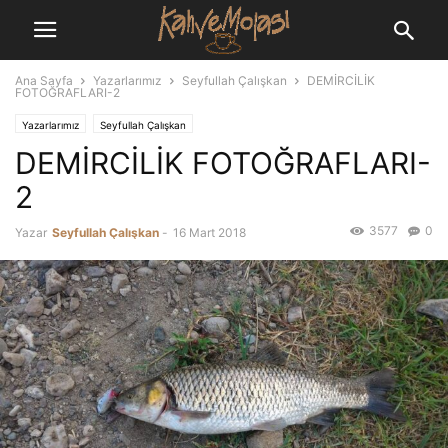
Ana Sayfa
Yazarlarımız
Seyfullah Çalışkan
DEMİRCİLİK
FOTOĞRAFLARI-2
Yazarlarımız
Seyfullah Çalışkan
DEMİRCİLİK FOTOĞRAFLARI-
2
3577
0
Yazar
Seyfullah Çalışkan
-
16 Mart 2018