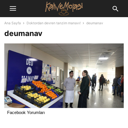
Ana Sayfa
Doktordan devren tanzim manavı!
deumanav
deumanav
Facebook Yorumları