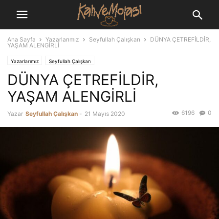
Ana Sayfa
Yazarlarımız
Seyfullah Çalışkan
DÜNYA ÇETREFİLDİR,
YAŞAM ALENGİRLİ
Yazarlarımız
Seyfullah Çalışkan
DÜNYA ÇETREFİLDİR,
YAŞAM ALENGİRLİ
6196
0
Yazar
Seyfullah Çalışkan
-
21 Mayıs 2020