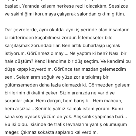
başladı. Yanında kalsam herkese rezil olacaktım. Sessizce
ve sakinliğimi korumaya çalışarak salondan çıktım gittim.
Dar çevrelerde, aynı okulda, aynı iş yerinde olan insanların
birbirlerinden kaçabilmesi zordur. İstemeseler bile
karşılaşmak zorundadırlar. Ben artık buharlaşıp uçmak
istiyorum. Görünmez olmayı… Ne yaptım ki ben? Nasıl bir
hale düştüm? Kendi kendime bir düş seçtim. Ve kendimi bu
düşe kapıp koyverdim. Görünce tanımazdan gelemezdim
seni. Selamlarım soğuk ve yüze zorla takılmış bir
gülümsemeden daha fazla olamazdı ki. Görmezden gelsem
birilerinin dikkatini çeker. Sizin aranızda ne var diye
soranlar çıkar. Hem dargın, hem barışık… Hem mahcup,
hem arsızca… Seninle yalnız kalmak istemiyorum. Bunu
sana söyleyecek yüzüm de yok. Alışkanlık yapmasa bari…
Bu iki oldu. İkisinde de trafik levhalarını yanlış okumuşum
meğer. Çıkmaz sokakta saplanıp kalıverdim.