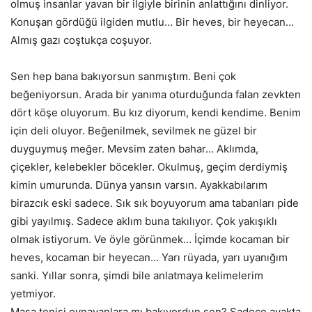
olmuş insanlar yavan bir ilgiyle birinin anlattığını dinliyor.
Konuşan gördüğü ilgiden mutlu… Bir heves, bir heyecan…
Almış gazı coştukça coşuyor.
Sen hep bana bakıyorsun sanmıştım. Beni çok
beğeniyorsun. Arada bir yanıma oturduğunda falan zevkten
dört köşe oluyorum. Bu kız diyorum, kendi kendime. Benim
için deli oluyor. Beğenilmek, sevilmek ne güzel bir
duyguymuş meğer. Mevsim zaten bahar… Aklımda,
çiçekler, kelebekler böcekler. Okulmuş, geçim derdiymiş
kimin umurunda. Dünya yansın varsın. Ayakkabılarım
birazcık eski sadece. Sık sık boyuyorum ama tabanları pide
gibi yayılmış. Sadece aklım buna takılıyor. Çok yakışıklı
olmak istiyorum. Ve öyle görünmek… İçimde kocaman bir
heves, kocaman bir heyecan… Yarı rüyada, yarı uyanığım
sanki. Yıllar sonra, şimdi bile anlatmaya kelimelerim
yetmiyor.
Masa tenisi oynayanlara mı bakıyordun sen? Sadece ayakta