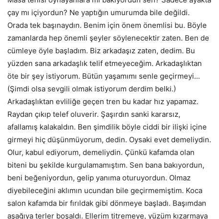
çay mı içiyordun? Ne yaptığın umurumda bile değildi.
Orada tek başınaydın. Benim için önem önemlisi bu. Böyle
zamanlarda hep önemli şeyler söylenecektir zaten. Ben de
cümleye öyle başladım. Biz arkadaşız zaten, dedim. Bu
yüzden sana arkadaşlık telif etmeyeceğim. Arkadaşlıktan
öte bir şey istiyorum. Bütün yaşamımı senle geçirmeyi…
(Şimdi olsa sevgili olmak istiyorum derdim belki.)
Arkadaşlıktan evliliğe geçen tren bu kadar hız yapamaz.
Raydan çıkıp telef oluverir. Şaşırdın sanki kararsız,
afallamış kalakaldın. Ben şimdilik böyle ciddi bir ilişki içine
girmeyi hiç düşünmüyorum, dedin. Oysaki evet demeliydin.
Olur, kabul ediyorum, demeliydin. Çünkü kafamda olan
biteni bu şekilde kurgulamamıştım. Sen bana bakıyordun,
beni beğeniyordun, gelip yanıma oturuyordun. Olmaz
diyebileceğini aklımın ucundan bile geçirmemiştim. Koca
salon kafamda bir fırıldak gibi dönmeye başladı. Başımdan
aşağıya terler boşaldı. Ellerim titremeye, yüzüm kızarmaya