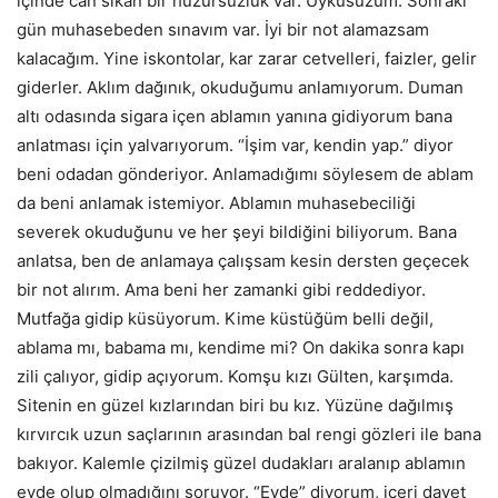
içinde can sıkan bir huzursuzluk var. Uykusuzum. Sonraki
gün muhasebeden sınavım var. İyi bir not alamazsam
kalacağım. Yine iskontolar, kar zarar cetvelleri, faizler, gelir
giderler. Aklım dağınık, okuduğumu anlamıyorum. Duman
altı odasında sigara içen ablamın yanına gidiyorum bana
anlatması için yalvarıyorum. “İşim var, kendin yap.” diyor
beni odadan gönderiyor. Anlamadığımı söylesem de ablam
da beni anlamak istemiyor. Ablamın muhasebeciliği
severek okuduğunu ve her şeyi bildiğini biliyorum. Bana
anlatsa, ben de anlamaya çalışsam kesin dersten geçecek
bir not alırım. Ama beni her zamanki gibi reddediyor.
Mutfağa gidip küsüyorum. Kime küstüğüm belli değil,
ablama mı, babama mı, kendime mi? On dakika sonra kapı
zili çalıyor, gidip açıyorum. Komşu kızı Gülten, karşımda.
Sitenin en güzel kızlarından biri bu kız. Yüzüne dağılmış
kırvırcık uzun saçlarının arasından bal rengi gözleri ile bana
bakıyor. Kalemle çizilmiş güzel dudakları aralanıp ablamın
evde olup olmadığını soruyor. “Evde” diyorum, içeri davet