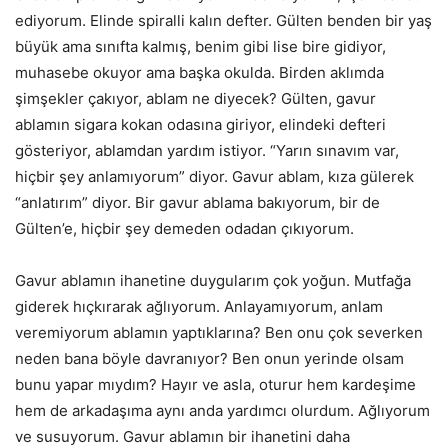
ediyorum. Elinde spiralli kalın defter. Gülten benden bir yaş
büyük ama sınıfta kalmış, benim gibi lise bire gidiyor,
muhasebe okuyor ama başka okulda. Birden aklımda
şimşekler çakıyor, ablam ne diyecek? Gülten, gavur
ablamın sigara kokan odasına giriyor, elindeki defteri
gösteriyor, ablamdan yardım istiyor. “Yarın sınavım var,
hiçbir şey anlamıyorum” diyor. Gavur ablam, kıza gülerek
“anlatırım” diyor. Bir gavur ablama bakıyorum, bir de
Gülten’e, hiçbir şey demeden odadan çıkıyorum.
Gavur ablamın ihanetine duygularım çok yoğun. Mutfağa
giderek hıçkırarak ağlıyorum. Anlayamıyorum, anlam
veremiyorum ablamın yaptıklarına? Ben onu çok severken
neden bana böyle davranıyor? Ben onun yerinde olsam
bunu yapar mıydım? Hayır ve asla, oturur hem kardeşime
hem de arkadaşıma aynı anda yardımcı olurdum. Ağlıyorum
ve susuyorum. Gavur ablamın bir ihanetini daha