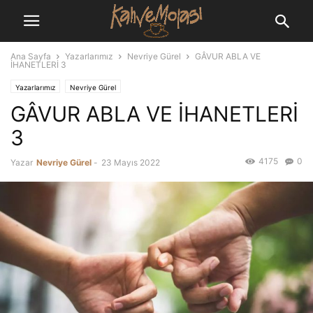
Ana Sayfa
Yazarlarımız
Nevriye Gürel
GÂVUR ABLA VE
İHANETLERİ 3
Yazarlarımız
Nevriye Gürel
GÂVUR ABLA VE İHANETLERİ
3
4175
0
Yazar
Nevriye Gürel
-
23 Mayıs 2022