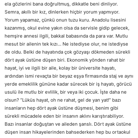
ela gözlerini bana doğrultmuş, dikkatle beni dinliyor.
Semra, akıllı bir kız, dinlerken hiçbir yorum yapmıyor.
Yorum yapamaz, çünkü onun tuzu kuru. Anadolu lisesini
kazanmış, okul evine yakın olsa da servisle gidip gelecek,
hemşire annesi ilgili, bakkal babasında da para var. Mutlu
mesut bir ailenin tek kızı… Ne istediyse olur, ne istediyse
de oldu. Belki de hayatında çok gözyaşı dökmeden sürekli
dört ayak üstüne düşen biri. Ekonomik yönden rahat bir
hayat, iyi ve ilgili bir aile, kolay bir üniversite hayatı,
ardından ismi revaçta bir beyaz eşya firmasında staj ve aynı
yerde emeklilik gününe kadar sürecek bir iş hayatı, görücü
usulü ile mutlu bir evlilik, bir veya iki çocuk. İşte daha ne
olsun? “Lüküs hayat, oh ne rahat, gel de yan yat!” bazı
insanların hep dört ayak üstüne düşmesi, benim gibi
sürekli mücadele eden bir insanın aklını karıştırabiliyor.
Bazı insanlar doğuştan ve aileden şanslı. Dört ayak üstüne
düşen insan hikayelerinden bahsederken hep bu ortaokul