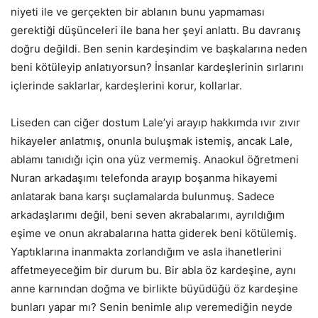
niyeti ile ve gerçekten bir ablanın bunu yapmaması
gerektiği düşünceleri ile bana her şeyi anlattı. Bu davranış
doğru değildi. Ben senin kardeşindim ve başkalarına neden
beni kötüleyip anlatıyorsun? İnsanlar kardeşlerinin sırlarını
içlerinde saklarlar, kardeşlerini korur, kollarlar.
Liseden can ciğer dostum Lale’yi arayıp hakkımda ıvır zıvır
hikayeler anlatmış, onunla buluşmak istemiş, ancak Lale,
ablamı tanıdığı için ona yüz vermemiş. Anaokul öğretmeni
Nuran arkadaşımı telefonda arayıp boşanma hikayemi
anlatarak bana karşı suçlamalarda bulunmuş. Sadece
arkadaşlarımı değil, beni seven akrabalarımı, ayrıldığım
eşime ve onun akrabalarına hatta giderek beni kötülemiş.
Yaptıklarına inanmakta zorlandığım ve asla ihanetlerini
affetmeyeceğim bir durum bu. Bir abla öz kardeşine, aynı
anne karnından doğma ve birlikte büyüdüğü öz kardeşine
bunları yapar mı? Senin benimle alıp veremediğin neyde