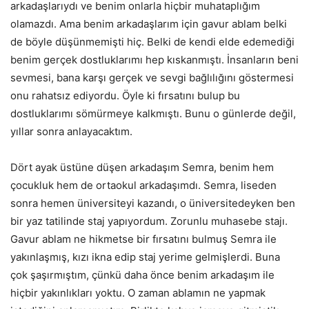
arkadaşlarıydı ve benim onlarla hiçbir muhataplığım
olamazdı. Ama benim arkadaşlarım için gavur ablam belki
de böyle düşünmemişti hiç. Belki de kendi elde edemediği
benim gerçek dostluklarımı hep kıskanmıştı. İnsanların beni
sevmesi, bana karşı gerçek ve sevgi bağlılığını göstermesi
onu rahatsız ediyordu. Öyle ki fırsatını bulup bu
dostluklarımı sömürmeye kalkmıştı. Bunu o günlerde değil,
yıllar sonra anlayacaktım.
Dört ayak üstüne düşen arkadaşım Semra, benim hem
çocukluk hem de ortaokul arkadaşımdı. Semra, liseden
sonra hemen üniversiteyi kazandı, o üniversitedeyken ben
bir yaz tatilinde staj yapıyordum. Zorunlu muhasebe stajı.
Gavur ablam ne hikmetse bir fırsatını bulmuş Semra ile
yakınlaşmış, kızı ikna edip staj yerime gelmişlerdi. Buna
çok şaşırmıştım, çünkü daha önce benim arkadaşım ile
hiçbir yakınlıkları yoktu. O zaman ablamın ne yapmak