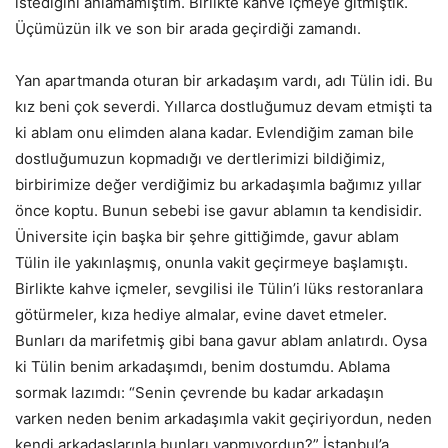
istediğini anlamamıştım. Birlikte kahve içmeye gitmiştik.
Üçümüzün ilk ve son bir arada geçirdiği zamandı.
Yan apartmanda oturan bir arkadaşım vardı, adı Tülin idi. Bu
kız beni çok severdi. Yıllarca dostluğumuz devam etmişti ta
ki ablam onu elimden alana kadar. Evlendiğim zaman bile
dostluğumuzun kopmadığı ve dertlerimizi bildiğimiz,
birbirimize değer verdiğimiz bu arkadaşımla bağımız yıllar
önce koptu. Bunun sebebi ise gavur ablamın ta kendisidir.
Üniversite için başka bir şehre gittiğimde, gavur ablam
Tülin ile yakınlaşmış, onunla vakit geçirmeye başlamıştı.
Birlikte kahve içmeler, sevgilisi ile Tülin’i lüks restoranlara
götürmeler, kıza hediye almalar, evine davet etmeler.
Bunları da marifetmiş gibi bana gavur ablam anlatırdı. Oysa
ki Tülin benim arkadaşımdı, benim dostumdu. Ablama
sormak lazımdı: “Senin çevrende bu kadar arkadaşın
varken neden benim arkadaşımla vakit geçiriyordun, neden
kendi arkadaşlarınla bunları yapmıyordun?” İstanbul’a