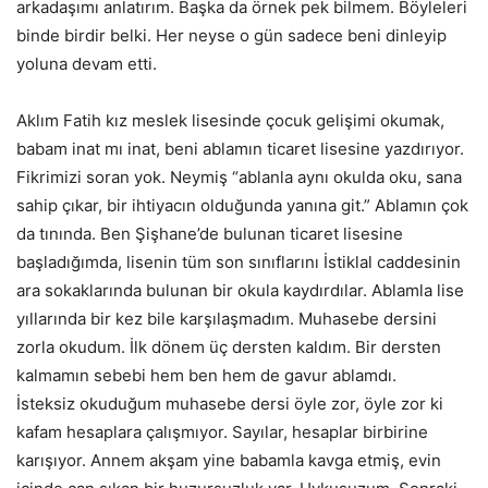
arkadaşımı anlatırım. Başka da örnek pek bilmem. Böyleleri
binde birdir belki. Her neyse o gün sadece beni dinleyip
yoluna devam etti.
Aklım Fatih kız meslek lisesinde çocuk gelişimi okumak,
babam inat mı inat, beni ablamın ticaret lisesine yazdırıyor.
Fikrimizi soran yok. Neymiş “ablanla aynı okulda oku, sana
sahip çıkar, bir ihtiyacın olduğunda yanına git.” Ablamın çok
da tınında. Ben Şişhane’de bulunan ticaret lisesine
başladığımda, lisenin tüm son sınıflarını İstiklal caddesinin
ara sokaklarında bulunan bir okula kaydırdılar. Ablamla lise
yıllarında bir kez bile karşılaşmadım. Muhasebe dersini
zorla okudum. İlk dönem üç dersten kaldım. Bir dersten
kalmamın sebebi hem ben hem de gavur ablamdı.
İsteksiz okuduğum muhasebe dersi öyle zor, öyle zor ki
kafam hesaplara çalışmıyor. Sayılar, hesaplar birbirine
karışıyor. Annem akşam yine babamla kavga etmiş, evin