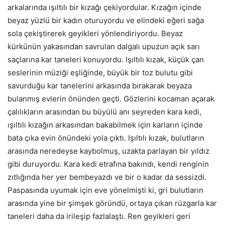
arkalarında ışıltılı bir kızağı çekiyordular. Kızağın içinde
beyaz yüzlü bir kadın oturuyordu ve elindeki eğeri sağa
sola çekiştirerek geyikleri yönlendiriyordu. Beyaz
kürkünün yakasından savrulan dalgalı upuzun açık sarı
saçlarına kar taneleri konuyordu. Işıltılı kızak, küçük çan
seslerinin müziği eşliğinde, büyük bir toz bulutu gibi
savurduğu kar tanelerini arkasında bırakarak beyaza
bulanmış evlerin önünden geçti. Gözlerini kocaman açarak
çalılıkların arasından bu büyülü anı seyreden kara kedi,
ışıltılı kızağın arkasından bakabilmek için karların içinde
bata çıka evin önündeki yola çıktı. Işıltılı kızak, bulutların
arasında neredeyse kaybolmuş, uzakta parlayan bir yıldız
gibi duruyordu. Kara kedi etrafına bakındı, kendi renginin
zıtlığında her yer bembeyazdı ve bir o kadar da sessizdi.
Paspasında uyumak için eve yönelmişti ki, gri bulutların
arasında yine bir şimşek göründü, ortaya çıkan rüzgarla kar
taneleri daha da irileşip fazlalaştı. Ren geyikleri geri