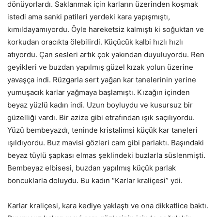
dönüyorlardı. Saklanmak için karların üzerinden koşmak
istedi ama sanki patileri yerdeki kara yapışmıştı,
kımıldayamıyordu. Öyle hareketsiz kalmıştı ki soğuktan ve
korkudan oracıkta ölebilirdi. Küçücük kalbi hızlı hızlı
atıyordu. Çan sesleri artık çok yakından duyuluyordu. Ren
geyikleri ve buzdan yapılmış güzel kızak yolun üzerine
yavaşça indi. Rüzgarla sert yağan kar tanelerinin yerine
yumuşacık karlar yağmaya başlamıştı. Kızağın içinden
beyaz yüzlü kadın indi. Uzun boyluydu ve kusursuz bir
güzelliği vardı. Bir azize gibi etrafından ışık saçılıyordu.
Yüzü bembeyazdı, teninde kristalimsi küçük kar taneleri
ışıldıyordu. Buz mavisi gözleri cam gibi parlaktı. Başındaki
beyaz tüylü şapkası elmas şeklindeki buzlarla süslenmişti.
Bembeyaz elbisesi, buzdan yapılmış küçük parlak
boncuklarla doluydu. Bu kadın “Karlar kraliçesi” ydi.
Karlar kraliçesi, kara kediye yaklaştı ve ona dikkatlice baktı.