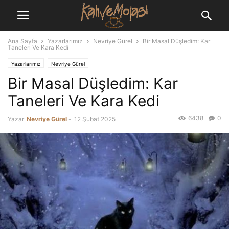
Ana Sayfa
Yazarlarımız
Nevriye Gürel
Bir Masal Düşledim: Kar
Taneleri Ve Kara Kedi
Yazarlarımız
Nevriye Gürel
Bir Masal Düşledim: Kar
Taneleri Ve Kara Kedi
6438
0
Yazar
Nevriye Gürel
-
12 Şubat 2025