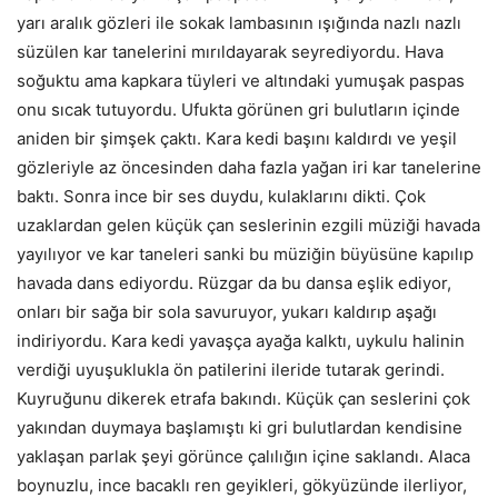
yarı aralık gözleri ile sokak lambasının ışığında nazlı nazlı
süzülen kar tanelerini mırıldayarak seyrediyordu. Hava
soğuktu ama kapkara tüyleri ve altındaki yumuşak paspas
onu sıcak tutuyordu. Ufukta görünen gri bulutların içinde
aniden bir şimşek çaktı. Kara kedi başını kaldırdı ve yeşil
gözleriyle az öncesinden daha fazla yağan iri kar tanelerine
baktı. Sonra ince bir ses duydu, kulaklarını dikti. Çok
uzaklardan gelen küçük çan seslerinin ezgili müziği havada
yayılıyor ve kar taneleri sanki bu müziğin büyüsüne kapılıp
havada dans ediyordu. Rüzgar da bu dansa eşlik ediyor,
onları bir sağa bir sola savuruyor, yukarı kaldırıp aşağı
indiriyordu. Kara kedi yavaşça ayağa kalktı, uykulu halinin
verdiği uyuşuklukla ön patilerini ileride tutarak gerindi.
Kuyruğunu dikerek etrafa bakındı. Küçük çan seslerini çok
yakından duymaya başlamıştı ki gri bulutlardan kendisine
yaklaşan parlak şeyi görünce çalılığın içine saklandı. Alaca
boynuzlu, ince bacaklı ren geyikleri, gökyüzünde ilerliyor,