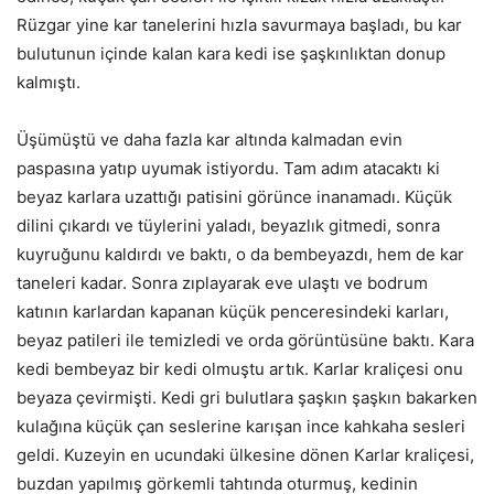
Rüzgar yine kar tanelerini hızla savurmaya başladı, bu kar
bulutunun içinde kalan kara kedi ise şaşkınlıktan donup
kalmıştı.
Üşümüştü ve daha fazla kar altında kalmadan evin
paspasına yatıp uyumak istiyordu. Tam adım atacaktı ki
beyaz karlara uzattığı patisini görünce inanamadı. Küçük
dilini çıkardı ve tüylerini yaladı, beyazlık gitmedi, sonra
kuyruğunu kaldırdı ve baktı, o da bembeyazdı, hem de kar
taneleri kadar. Sonra zıplayarak eve ulaştı ve bodrum
katının karlardan kapanan küçük penceresindeki karları,
beyaz patileri ile temizledi ve orda görüntüsüne baktı. Kara
kedi bembeyaz bir kedi olmuştu artık. Karlar kraliçesi onu
beyaza çevirmişti. Kedi gri bulutlara şaşkın şaşkın bakarken
kulağına küçük çan seslerine karışan ince kahkaha sesleri
geldi. Kuzeyin en ucundaki ülkesine dönen Karlar kraliçesi,
buzdan yapılmış görkemli tahtında oturmuş, kedinin