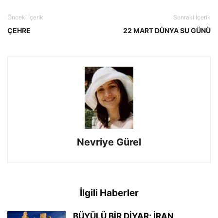
Önceki İçerik
Sonraki İçerik
ÇEHRE
22 MART DÜNYA SU GÜNÜ
Nevriye Gürel
İlgili Haberler
BÜYÜLÜ BİR DİYAR; İRAN