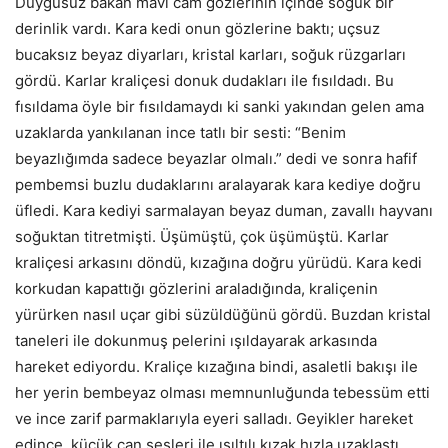
Duygusuz bakan mavi cam gözlerinin içinde soğuk bir
derinlik vardı. Kara kedi onun gözlerine baktı; uçsuz
bucaksız beyaz diyarları, kristal karları, soğuk rüzgarları
gördü. Karlar kraliçesi donuk dudakları ile fısıldadı. Bu
fısıldama öyle bir fısıldamaydı ki sanki yakından gelen ama
uzaklarda yankılanan ince tatlı bir sesti: “Benim
beyazlığımda sadece beyazlar olmalı.” dedi ve sonra hafif
pembemsi buzlu dudaklarını aralayarak kara kediye doğru
üfledi. Kara kediyi sarmalayan beyaz duman, zavallı hayvanı
soğuktan titretmişti. Üşümüştü, çok üşümüştü. Karlar
kraliçesi arkasını döndü, kızağına doğru yürüdü. Kara kedi
korkudan kapattığı gözlerini araladığında, kraliçenin
yürürken nasıl uçar gibi süzüldüğünü gördü. Buzdan kristal
taneleri ile dokunmuş pelerini ışıldayarak arkasında
hareket ediyordu. Kraliçe kızağına bindi, asaletli bakışı ile
her yerin bembeyaz olması memnunluğunda tebessüm etti
ve ince zarif parmaklarıyla eyeri salladı. Geyikler hareket
edince, küçük çan sesleri ile ışıltılı kızak hızla uzaklaştı.