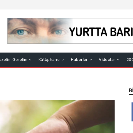
ezelim Görelim
Kütüphane
Haberler
Videolar
200
B