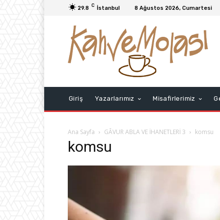
C
29.8
İstanbul
8 Ağustos 2026, Cumartesi
Giriş
Yazarlarımız
Misafirlerimiz
G
Ana Sayfa
GÂVUR ABLA VE İHANETLERİ 3
komsu
komsu