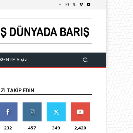
2-14 KM Arşivi
IZI TAKIP EDIN
232
457
349
2,420