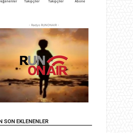
Beğenenler
Takipçiler
Takipçiler
Abone
- Radyo RUNONAIR -
N SON EKLENENLER