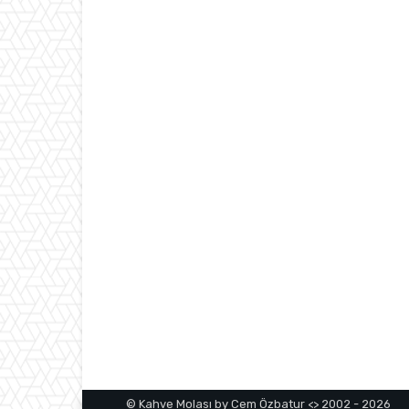
© Kahve Molası by Cem Özbatur <> 2002 - 2026