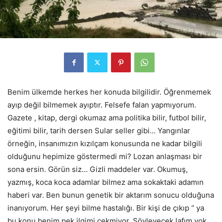
Benim ülkemde herkes her konuda bilgilidir. Öğrenmemek
ayıp değil bilmemek ayıptır. Felsefe falan yapmıyorum.
Gazete , kitap, dergi okumaz ama politika bilir, futbol bilir,
eğitimi bilir, tarih dersen Sular seller gibi… Yangınlar
örneğin, insanımızın kızılçam konusunda ne kadar bilgili
olduğunu hepimize göstermedi mi? Lozan anlaşması bir
sona ersin. Görün siz… Gizli maddeler var. Okumuş,
yazmış, koca koca adamlar bilmez ama sokaktaki adamın
haberi var. Ben bunun genetik bir aktarım sonucu olduğuna
inanıyorum. Her şeyi bilme hastalığı. Bir kişi de çıkıp “ ya
bu konu benim pek ilgimi çekmiyor. Söyleyecek lafım yok,