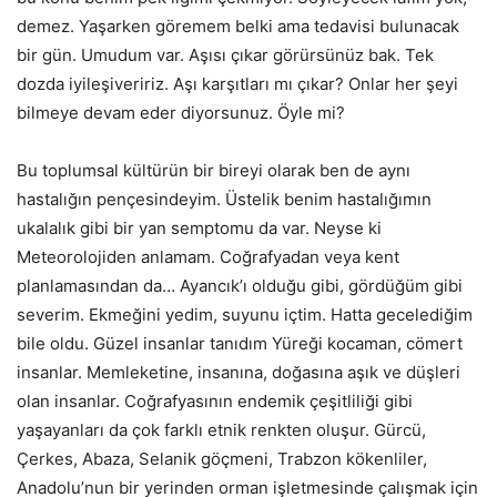
demez. Yaşarken göremem belki ama tedavisi bulunacak
bir gün. Umudum var. Aşısı çıkar görürsünüz bak. Tek
dozda iyileşiveririz. Aşı karşıtları mı çıkar? Onlar her şeyi
bilmeye devam eder diyorsunuz. Öyle mi?
Bu toplumsal kültürün bir bireyi olarak ben de aynı
hastalığın pençesindeyim. Üstelik benim hastalığımın
ukalalık gibi bir yan semptomu da var. Neyse ki
Meteorolojiden anlamam. Coğrafyadan veya kent
planlamasından da… Ayancık’ı olduğu gibi, gördüğüm gibi
severim. Ekmeğini yedim, suyunu içtim. Hatta gecelediğim
bile oldu. Güzel insanlar tanıdım Yüreği kocaman, cömert
insanlar. Memleketine, insanına, doğasına aşık ve düşleri
olan insanlar. Coğrafyasının endemik çeşitliliği gibi
yaşayanları da çok farklı etnik renkten oluşur. Gürcü,
Çerkes, Abaza, Selanik göçmeni, Trabzon kökenliler,
Anadolu’nun bir yerinden orman işletmesinde çalışmak için