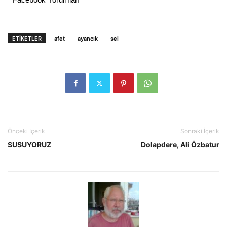
ETIKETLER
afet
ayancık
sel
Önceki İçerik
Sonraki İçerik
SUSUYORUZ
Dolapdere, Ali Özbatur