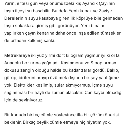
Yarın, ertesi gün veya önümüzdeki kış Ayancık Çayı’nın
taşıp ilçeyi su basabilir. Bu defa Yenikkonak ve Zaviye
Derelerinin suyu kasabaya giren ilk köprüye bile gelmeden
taşıp sokaklara girmiş gibi görünüyor. Yeni binalar
yapılırken çayın kenarına daha önce inşa edilen tümsekler
de ortadan kalkmış sanki.
Metrekareye iki yüz yirmi dört kilogram yağmur iyi ki orta
Anadolu bozkırına yağmadı. Kastamonu ve Sinop orman
dokusu zengin olduğu halde bu kadar zarar gördü. Bakıp,
görüp, birilerini arayıp üzülmek dışında bir şey yaptığımız
yok. Elektrikler kesilmiş, sular akmıyormuş. İçme suyu
sağlanması bir hayli de zaman alacaktır. Can kaybı olmadığı
için de seviniyoruz.
Bir konuda birkaç cümle söyleyince illa bir çözüm önerisi
beklenir. Birkaç beylik cümle etmeye hiç niyetim yok.