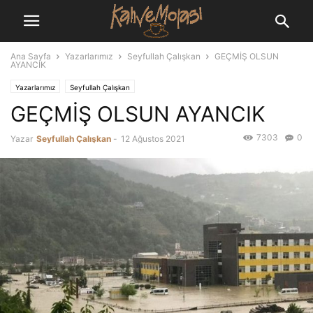
Ana Sayfa
Yazarlarımız
Seyfullah Çalışkan
GEÇMİŞ OLSUN
AYANCIK
Yazarlarımız
Seyfullah Çalışkan
GEÇMİŞ OLSUN AYANCIK
7303
0
Yazar
Seyfullah Çalışkan
-
12 Ağustos 2021