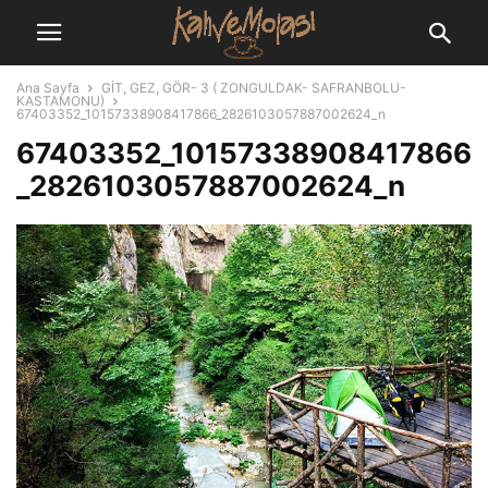
Ana Sayfa
GİT, GEZ, GÖR- 3 ( ZONGULDAK- SAFRANBOLU-
KASTAMONU)
67403352_10157338908417866_2826103057887002624_n
67403352_10157338908417866
_2826103057887002624_n