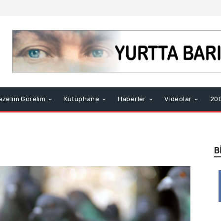
ezelim Görelim
Kütüphane
Haberler
Videolar
200
B