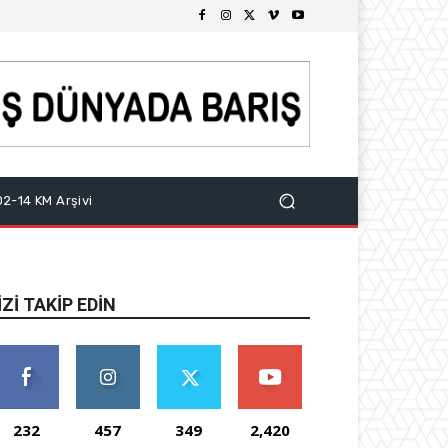
2-14 KM Arşivi
IZI TAKIP EDIN
232
457
349
2,420