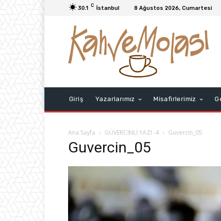
C
30.1
İstanbul
8 Ağustos 2026, Cumartesi
Giriş
Yazarlarımız
Misafirlerimiz
G
Ana Sayfa
GÜVERCİNLİ YAZI -4
Guvercin_05
Guvercin_05