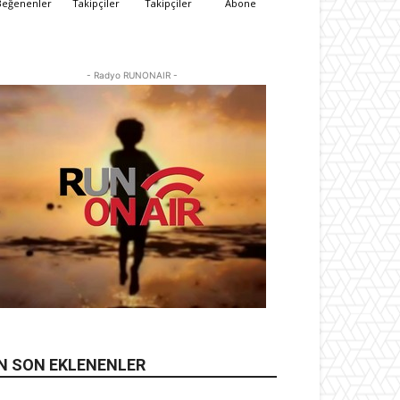
Beğenenler
Takipçiler
Takipçiler
Abone
- Radyo RUNONAIR -
N SON EKLENENLER