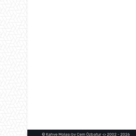
© Kahve Molası by Cem Özbatur <> 2002 - 2026