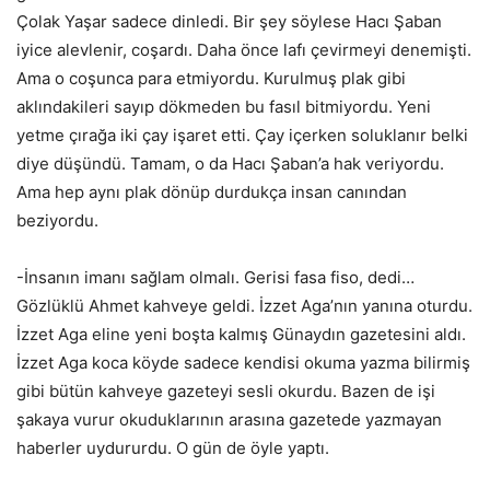
Çolak Yaşar sadece dinledi. Bir şey söylese Hacı Şaban
iyice alevlenir, coşardı. Daha önce lafı çevirmeyi denemişti.
Ama o coşunca para etmiyordu. Kurulmuş plak gibi
aklındakileri sayıp dökmeden bu fasıl bitmiyordu. Yeni
yetme çırağa iki çay işaret etti. Çay içerken soluklanır belki
diye düşündü. Tamam, o da Hacı Şaban’a hak veriyordu.
Ama hep aynı plak dönüp durdukça insan canından
beziyordu.
-İnsanın imanı sağlam olmalı. Gerisi fasa fiso, dedi…
Gözlüklü Ahmet kahveye geldi. İzzet Aga’nın yanına oturdu.
İzzet Aga eline yeni boşta kalmış Günaydın gazetesini aldı.
İzzet Aga koca köyde sadece kendisi okuma yazma bilirmiş
gibi bütün kahveye gazeteyi sesli okurdu. Bazen de işi
şakaya vurur okuduklarının arasına gazetede yazmayan
haberler uydururdu. O gün de öyle yaptı.