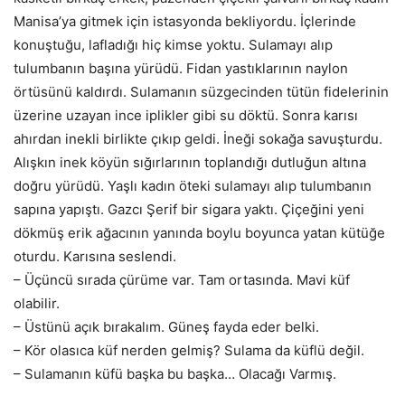
Manisa’ya gitmek için istasyonda bekliyordu. İçlerinde
konuştuğu, lafladığı hiç kimse yoktu. Sulamayı alıp
tulumbanın başına yürüdü. Fidan yastıklarının naylon
örtüsünü kaldırdı. Sulamanın süzgecinden tütün fidelerinin
üzerine uzayan ince iplikler gibi su döktü. Sonra karısı
ahırdan inekli birlikte çıkıp geldi. İneği sokağa savuşturdu.
Alışkın inek köyün sığırlarının toplandığı dutluğun altına
doğru yürüdü. Yaşlı kadın öteki sulamayı alıp tulumbanın
sapına yapıştı. Gazcı Şerif bir sigara yaktı. Çiçeğini yeni
dökmüş erik ağacının yanında boylu boyunca yatan kütüğe
oturdu. Karısına seslendi.
– Üçüncü sırada çürüme var. Tam ortasında. Mavi küf
olabilir.
– Üstünü açık bırakalım. Güneş fayda eder belki.
– Kör olasıca küf nerden gelmiş? Sulama da küflü değil.
– Sulamanın küfü başka bu başka… Olacağı Varmış.