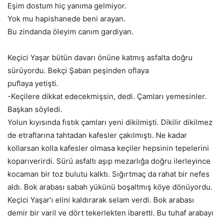
Eşim dostum hiç yanıma gelmiyor.
Yok mu hapishanede beni arayan.
Bu zindanda öleyim canım gardiyan.
Keçici Yaşar bütün davarı önüne katmış asfalta doğru
sürüyordu. Bekçi Şaban peşinden oflaya
puflaya yetişti.
-Keçilere dikkat edecekmişsin, dedi. Çamları yemesinler.
Başkan söyledi.
Yolun kıyısında fıstık çamları yeni dikilmişti. Dikilir dikilmez
de etraflarına tahtadan kafesler çakılmıştı. Ne kadar
kollarsan kolla kafesler olmasa keçiler hepsinin tepelerini
koparıverirdi. Sürü asfaltı aşıp mezarlığa doğru ilerleyince
kocaman bir toz bulutu kalktı. Sığırtmaç da rahat bir nefes
aldı. Bok arabası sabah yükünü boşaltmış köye dönüyordu.
Keçici Yaşar’ı elini kaldırarak selam verdi. Bok arabası
demir bir varil ve dört tekerlekten ibaretti. Bu tuhaf arabayı