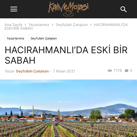
Ana Sayfa
Yazarlarımız
Seyfullah Çalışkan
HACIRAHMANLI’DA
ESKİ BİR SABAH
Yazarlarımız
Seyfullah Çalışkan
HACIRAHMANLI’DA ESKİ BİR
SABAH
7178
0
Yazar
Seyfullah Çalışkan
-
7 Nisan 2021