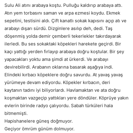
Sulu Ali atını arabaya koştu. Pulluğu kaldırıp arabaya attı.
Atın yem torbasını saman ve arpa ezmesi koydu. Ekmek
sepetini, testisini aldı. Çift kanatlı sokak kapısını açıp atı ve
arabayı dışarı sürdü. Dizginlere asılıp deh, dedi. Taş
döşenmiş yolda demir çemberli tekerlekler takırdayarak
ilerledi. Bu ses sokaktaki köpekleri harekete geçirdi. Bir
kaçı yattığı yerden fırlayıp arabaya doğru koştular. Bir şey
yapacakları yoktu ama şimdi at ürkerdi. Ve arabayı
devirebilirdi. Arabanın oklarına basarak aşağıya indi.
Elindeki kırbacı köpeklere doğru savurdu. At yavaş yavaş
yürümeye devam ediyordu. Köpekler kırbacın, deri
kaytanın tadını iyi biliyorlardı. Havlamaktan ve ata doğru
koşmaktan vazgeçip yattıkları yere döndüler. Köprüye yakın
evlerin birinde radyo çalıyordu. Sabah türküleri hala
bitmemişti.
Hapishanelere güneş doğmuyor.
Geçiyor ömrüm günüm dolmuyor.