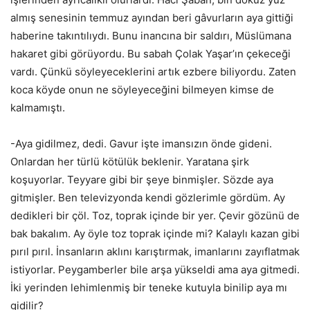
almış senesinin temmuz ayından beri gâvurların aya gittiği
haberine takıntılıydı. Bunu inancına bir saldırı, Müslümana
hakaret gibi görüyordu. Bu sabah Çolak Yaşar’ın çekeceği
vardı. Çünkü söyleyeceklerini artık ezbere biliyordu. Zaten
koca köyde onun ne söyleyeceğini bilmeyen kimse de
kalmamıştı.
-Aya gidilmez, dedi. Gavur işte imansızın önde gideni.
Onlardan her türlü kötülük beklenir. Yaratana şirk
koşuyorlar. Teyyare gibi bir şeye binmişler. Sözde aya
gitmişler. Ben televizyonda kendi gözlerimle gördüm. Ay
dedikleri bir çöl. Toz, toprak içinde bir yer. Çevir gözünü de
bak bakalım. Ay öyle toz toprak içinde mi? Kalaylı kazan gibi
pırıl pırıl. İnsanların aklını karıştırmak, imanlarını zayıflatmak
istiyorlar. Peygamberler bile arşa yükseldi ama aya gitmedi.
İki yerinden lehimlenmiş bir teneke kutuyla binilip aya mı
gidilir?