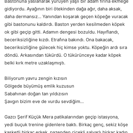
Bastonuna yaslanarak yürüyen yaşlı bir adam fırına ekmeğe
gidiyordu. Ayağının biri ötekinden dağa ağır, daha aksak,
daha dermansız… Yanından koşarak geçen köpeğe vuracak
gibi bastonunu kaldırdı. Baston yerden kesilmeden köpek
ok gibi geçip gitti. Adamın dengesi bozuldu. Hayıflandı,
beceriksizliğine kızdı. Etrafına bakındı. Ona bakacak,
beceriksizliğine gülecek hiç kimse yoktu. Köpeğin ardı sıra
döndü. Arkasından tükürdü. O tükürünceye kadar köpek
belki kırk metre uzaklaşmıştı.
Biliyorum yavru zengin kızısın
Gölgede büyümüş emlik kuzusun
Sabahınan doğan tan yıldızısın
Şavgın bizim eve de vurdu sevdiğim…
Gazcı Şerif Küçük Mera patikalarından geçip istasyona,
yedi buçuk trenine gidenlere baktı. Birkaç genç, sekiz köşe
kasketli birkaç erkek, pazenden çiçekli şalvarlı birkaç kadın