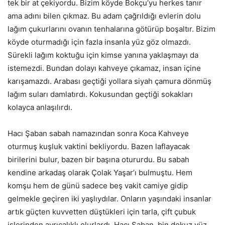
tek bir at çekiyordu. Bizim köyde Bokçu’yu herkes tanır
ama adını bilen çıkmaz. Bu adam çağrıldığı evlerin dolu
lağım çukurlarını ovanın tenhalarına götürüp boşaltır. Bizim
köyde oturmadığı için fazla insanla yüz göz olmazdı.
Sürekli lağım koktuğu için kimse yanına yaklaşmayı da
istemezdi. Bundan dolayı kahveye çıkamaz, insan içine
karışamazdı. Arabası geçtiği yollara siyah çamura dönmüş
lağım suları damlatırdı. Kokusundan geçtiği sokakları
kolayca anlaşılırdı.
Hacı Şaban sabah namazından sonra Koca Kahveye
oturmuş kuşluk vaktini bekliyordu. Bazen laflayacak
birilerini bulur, bazen bir başına otururdu. Bu sabah
kendine arkadaş olarak Çolak Yaşar’ı bulmuştu. Hem
komşu hem de günü sadece beş vakit camiye gidip
gelmekle geçiren iki yaşlıydılar. Onların yaşındaki insanlar
artık güçten kuvvetten düştükleri için tarla, çift çubuk
işlerinden ayrıcalıklı olurlardı. Hacı Şaban, bin dokuz yüz