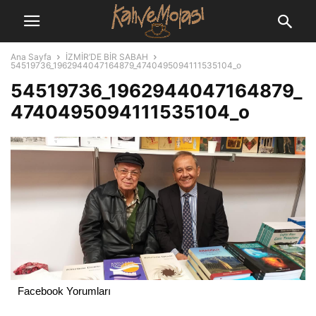
Ana Sayfa
İZMİR’DE BİR SABAH
54519736_1962944047164879_4740495094111535104_o
54519736_1962944047164879_
4740495094111535104_o
Facebook Yorumları