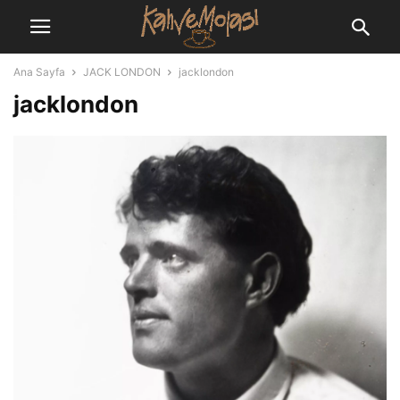
Ana Sayfa
JACK LONDON
jacklondon
jacklondon