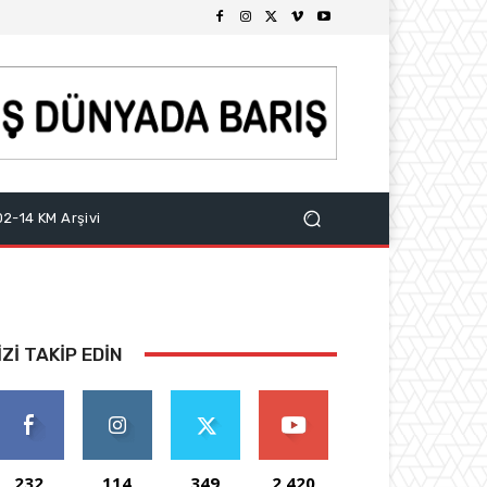
2-14 KM Arşivi
IZI TAKIP EDIN
232
114
349
2,420