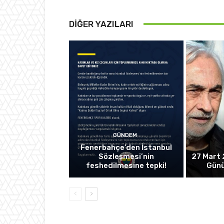
DIĞER YAZILARI
GÜNDEM
Fenerbahçe’den İstanbul
Sözleşmesi’nin
27 Mart 
feshedilmesine tepki!
Günü