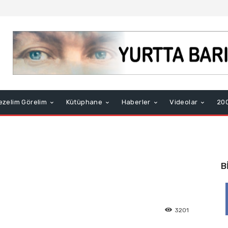
ezelim Görelim
Kütüphane
Haberler
Videolar
200
B
3201