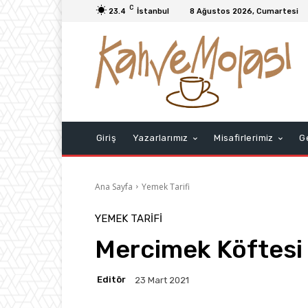
C
23.4
İstanbul
8 Ağustos 2026, Cumartesi
Giriş
Yazarlarımız
Misafirlerimiz
G
Ana Sayfa
Yemek Tarifi
YEMEK TARIFI
Mercimek Köftesi
Editör
23 Mart 2021