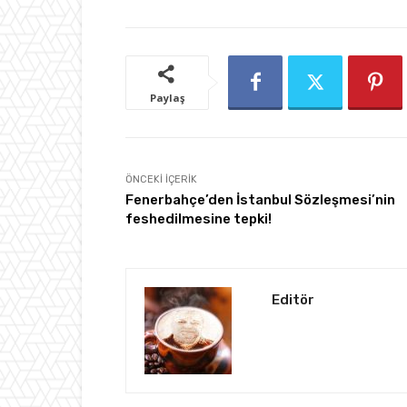
Paylaş
ÖNCEKI İÇERIK
Fenerbahçe’den İstanbul Sözleşmesi’nin
feshedilmesine tepki!
Editör