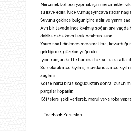
Mercimek köftesi yapmak için mercimekler yıka
su ilave edilir. İyice yumuşayıncaya kadar haşla
Suyunu çekince bulgur içine atılır ve yarım saat
Ayrı bir tavada ince kıyılmış soğan sıvı yağda 
dakika daha kavrularak ocaktan alınır.
Yarım saat dinlenen mercimeklere, kavurduğumu
geldiğinde, güzelce yoğurulur.
İyice karışan köfte harcına tuz ve baharatlar il
Son olarak ince kıyılmış maydanoz, ince kıyılmı
sağlanır
Köfte harcı biraz soğuduktan sonra, bütün ma
parçalar koparılır.
Köftelere şekil verilerek, marul veya roka yaprak
Facebook Yorumları