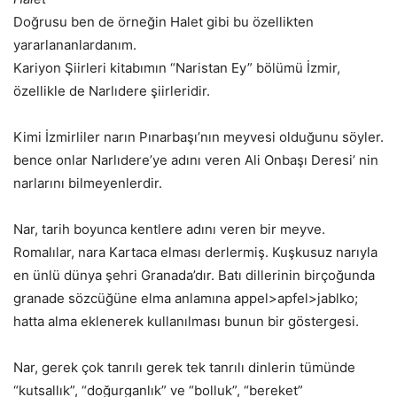
Doğrusu ben de örneğin Halet gibi bu özellikten
yararlananlardanım.
Kariyon Şiirleri kitabımın “Naristan Ey” bölümü İzmir,
özellikle de Narlıdere şiirleridir.
Kimi İzmirliler narın Pınarbaşı’nın meyvesi olduğunu söyler.
bence onlar Narlıdere’ye adını veren Ali Onbaşı Deresi’ nin
narlarını bilmeyenlerdir.
Nar, tarih boyunca kentlere adını veren bir meyve.
Romalılar, nara Kartaca elması derlermiş. Kuşkusuz narıyla
en ünlü dünya şehri Granada’dır. Batı dillerinin birçoğunda
granade sözcüğüne elma anlamına appel>apfel>jablko;
hatta alma eklenerek kullanılması bunun bir göstergesi.
Nar, gerek çok tanrılı gerek tek tanrılı dinlerin tümünde
“kutsallık”, “doğurganlık” ve “bolluk”, “bereket”