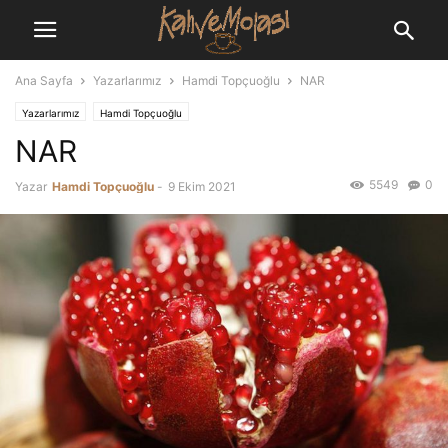
Ana Sayfa
Yazarlarımız
Hamdi Topçuoğlu
NAR
Yazarlarımız
Hamdi Topçuoğlu
NAR
5549
0
Yazar
Hamdi Topçuoğlu
-
9 Ekim 2021