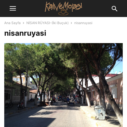
Ana Sayfa
NİSAN RÜYASI-(İki Buçuk)
nisanruyasi
nisanruyasi