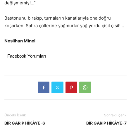
değişmemiş!…”
Bastonunu bırakıp, turnaların kanatlarıyla ona doğru
koşarken, Sahra çöllerine yağmurlar yağıyordu çisil çisil!…
Neslihan Minel
Facebook Yorumları
Önceki İçerik
Sonraki İçerik
BİR GARİP HİKÂYE-6
BİR GARİP HİKÂYE-7