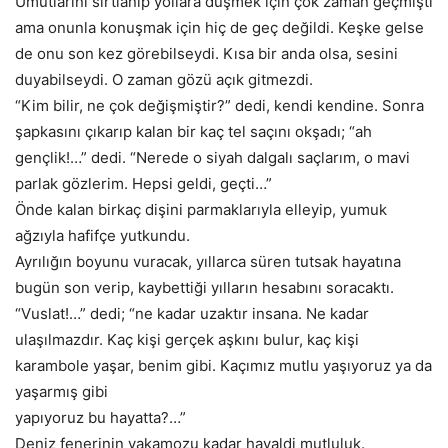
Umutlarını sırtlanıp yollara düşmek için çok zaman geçmişti
ama onunla konuşmak için hiç de geç değildi. Keşke gelse
de onu son kez görebilseydi. Kısa bir anda olsa, sesini
duyabilseydi. O zaman gözü açık gitmezdi.
“Kim bilir, ne çok değişmiştir?” dedi, kendi kendine. Sonra
şapkasını çıkarıp kalan bir kaç tel saçını okşadı; “ah
gençlik!…” dedi. “Nerede o siyah dalgalı saçlarım, o mavi
parlak gözlerim. Hepsi geldi, geçti…”
Önde kalan birkaç dişini parmaklarıyla elleyip, yumuk
ağzıyla hafifçe yutkundu.
Ayrılığın boyunu vuracak, yıllarca süren tutsak hayatına
bugün son verip, kaybettiği yılların hesabını soracaktı.
“Vuslat!…” dedi; “ne kadar uzaktır insana. Ne kadar
ulaşılmazdır. Kaç kişi gerçek aşkını bulur, kaç kişi
karambole yaşar, benim gibi. Kaçımız mutlu yaşıyoruz ya da
yaşarmış gibi
yapıyoruz bu hayatta?…”
Deniz fenerinin yakamozu kadar hayaldi mutluluk.