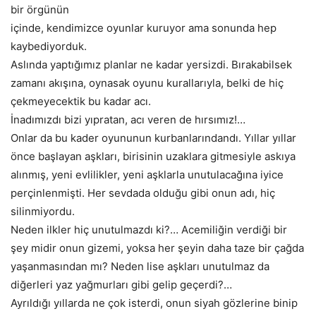
bir örgünün
içinde, kendimizce oyunlar kuruyor ama sonunda hep
kaybediyorduk.
Aslında yaptığımız planlar ne kadar yersizdi. Bırakabilsek
zamanı akışına, oynasak oyunu kurallarıyla, belki de hiç
çekmeyecektik bu kadar acı.
İnadımızdı bizi yıpratan, acı veren de hırsımız!…
Onlar da bu kader oyununun kurbanlarındandı. Yıllar yıllar
önce başlayan aşkları, birisinin uzaklara gitmesiyle askıya
alınmış, yeni evlilikler, yeni aşklarla unutulacağına iyice
perçinlenmişti. Her sevdada olduğu gibi onun adı, hiç
silinmiyordu.
Neden ilkler hiç unutulmazdı ki?… Acemiliğin verdiği bir
şey midir onun gizemi, yoksa her şeyin daha taze bir çağda
yaşanmasından mı? Neden lise aşkları unutulmaz da
diğerleri yaz yağmurları gibi gelip geçerdi?…
Ayrıldığı yıllarda ne çok isterdi, onun siyah gözlerine binip