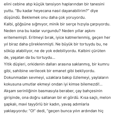
elini cebine atıp küçük tansiyon haplarından bir tanesini
yuttu. “Bu kadar heyecana nasıl dayanabilirim?” diye
düşündü. Beklemek onu daha çok yoruyordu.
Kalbi, göğsüne sığmıyor, minik bir serçe hızıyla çarpıyordu.
Neden ona bu kadar vurgundu? Neden yıllar aşkını
eritememişti. Eritmeyi bırak, iyice katmerlenmiş, geçen her
yıl biraz daha çöreklenmişti. Ne büyük bir tortuydu bu, ne
söküp atabiliyor, ne de yok edebiliyordu. Kalbini çürüten
de, yaşatan da bu tortuydu…
Yitik düşleri, orkidenin dalları arasına saklanmış, bir kumru
gibi, sahibine verilecek bir emanet gibi bekliyordu.
Dokunmadan sevmeyi, uzaklara bakıp özlemeyi, yaylaların
kokusuna umutlar ekmeyi ondan iyi kimse bilemezdi!…
Akşam serinliğinin basmasıyla beraber, çay bahçesinin
girişinde, ona doğru sallanan bir el gördü. Kısa saçlı, melon
şapkalı, mavi tayyörlü bir kadın, yavaş adımlarla
yaklaşıyordu: “O!” dedi, “geçen bunca yılın ardından hiç