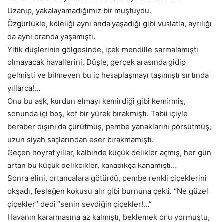
Uzanıp, yakalayamadığımız bir muştuydu.
Özgürlükle, köleliği aynı anda yaşadığı gibi vuslatla, ayrılığı
da aynı oranda yaşamıştı.
Yitik düşlerinin gölgesinde, ipek mendille sarmalamıştı
olmayacak hayallerini. Düşle, gerçek arasında gidip
gelmişti ve bitmeyen bu iç hesaplaşmayı taşımıştı sırtında
yıllarca!…
Onu bu aşk, kurdun elmayı kemirdiği gibi kemirmiş,
sonunda içi boş, kof bir yürek bırakmıştı. Tabii içiyle
beraber dışını da çürütmüş, pembe yanaklarını pörsütmüş,
uzun siyah saçlarından eser bırakmamıştı.
Geçen hoyrat yıllar, kalbinde küçük delikler açmış, her gün
artan bu küçük delikcikler, kanadıkça kanamıştı…
Sonra elini, ortancalara götürdü, pembe renkli çiçeklerini
okşadı, fesleğen kokusu alır gibi burnuna çekti. “Ne güzel
çiçekler” dedi “senin sevdiğin çiçekler!…”
Havanın kararmasına az kalmıştı, beklemek onu yormuştu,