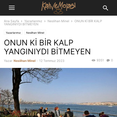
Ana Sayfa
Yazarlarımız
Neslihan Minel
ONUN Kİ BİR KALP
YANGINIYDI BİTMEYEN
Yazarlarımız
Neslihan Minel
ONUN Kİ BİR KALP
YANGINIYDI BİTMEYEN
9351
0
Yazar
Neslihan Minel
-
12 Temmuz 2023