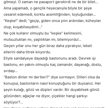
gitmeyi. O zaman ne pasaport gerekirdi ne de bir bilet…
Ama yapamadı, o gençlik heyecanıyla böyle bir şeye
cesaret edemedi, korktu acemiliğinden, toyluğundan…
“Keşke!” dedi; “geçip, giden onca yılın ardından, küheylan
olup, koşabilseydim!…”
Ne çok kullanır olmuştu bu “keşke” kelimesini,
mutsuzluktan mı, yaşlılıktan mı, bilemiyordu!…
Geçen yıllar onu her gün biraz daha yıpratıyor, lekeli
ellerini daha titrek kılıyordu.
Eliyle sandalyeye dayadığı bastonunu aradı. Devrek işi
bastonu, en yakını olmuştu kaç zamandır, dayanağı, dostu,
sırdaşı…
“Baston dinler mi dertleri?” diye sormayın. Dilleri olsa da
konuşsa, bastonların nasıl konuştuğunu bir duysanız. Her
şeyin kulağı, gözü ve düşleri vardır. Bir duyabilsek gönül
gözünden; ağaçlar ne diyor, çiçekler hangi şarkıyı
söylüyor?…