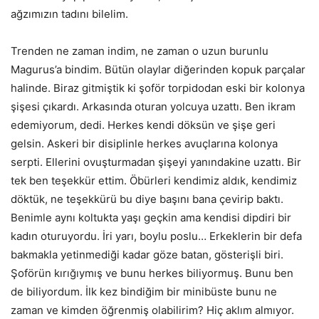
ağzımızın tadını bilelim.
Trenden ne zaman indim, ne zaman o uzun burunlu
Magurus’a bindim. Bütün olaylar diğerinden kopuk parçalar
halinde. Biraz gitmiştik ki şoför torpidodan eski bir kolonya
şişesi çıkardı. Arkasında oturan yolcuya uzattı. Ben ikram
edemiyorum, dedi. Herkes kendi döksün ve şişe geri
gelsin. Askeri bir disiplinle herkes avuçlarına kolonya
serpti. Ellerini ovuşturmadan şişeyi yanındakine uzattı. Bir
tek ben teşekkür ettim. Öbürleri kendimiz aldık, kendimiz
döktük, ne teşekkürü bu diye başını bana çevirip baktı.
Benimle aynı koltukta yaşı geçkin ama kendisi dipdiri bir
kadın oturuyordu. İri yarı, boylu poslu… Erkeklerin bir defa
bakmakla yetinmediği kadar göze batan, gösterişli biri.
Şoförün kırığıymış ve bunu herkes biliyormuş. Bunu ben
de biliyordum. İlk kez bindiğim bir minibüste bunu ne
zaman ve kimden öğrenmiş olabilirim? Hiç aklım almıyor.