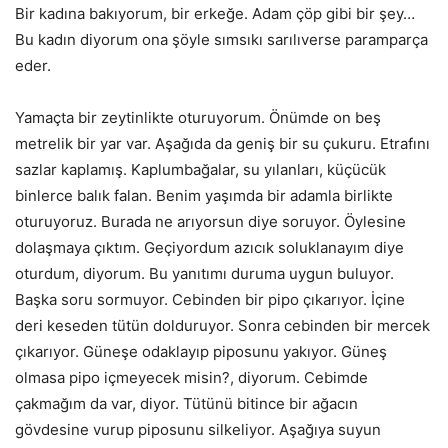
Bir kadına bakıyorum, bir erkeğe. Adam çöp gibi bir şey…
Bu kadın diyorum ona şöyle sımsıkı sarılıverse paramparça
eder.
Yamaçta bir zeytinlikte oturuyorum. Önümde on beş
metrelik bir yar var. Aşağıda da geniş bir su çukuru. Etrafını
sazlar kaplamış. Kaplumbağalar, su yılanları, küçücük
binlerce balık falan. Benim yaşımda bir adamla birlikte
oturuyoruz. Burada ne arıyorsun diye soruyor. Öylesine
dolaşmaya çıktım. Geçiyordum azıcık soluklanayım diye
oturdum, diyorum. Bu yanıtımı duruma uygun buluyor.
Başka soru sormuyor. Cebinden bir pipo çıkarıyor. İçine
deri keseden tütün dolduruyor. Sonra cebinden bir mercek
çıkarıyor. Güneşe odaklayıp piposunu yakıyor. Güneş
olmasa pipo içmeyecek misin?, diyorum. Cebimde
çakmağım da var, diyor. Tütünü bitince bir ağacın
gövdesine vurup piposunu silkeliyor. Aşağıya suyun