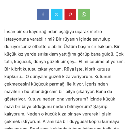
İnsan bir su kaydırağından aşağıya uçarak metro
istasyonuna varabilir mi? Bir rüyanın içinde savrulup
duruyorsanız elbette olabilir. Üstüm başım sırılsıklam. Bir
küçük kız yerde sırılsıklam yattığımı görüp bana güldü. Çok
tatlı, küçücük, dünya güzeli bir şey… Elimi cebime atıyorum.
Bir kibrit kutusu çıkarıyorum. Rüya işte, kibrit kutusu
kupkuru… O dünyalar güzeli kıza veriyorum. Kutunun
çekmecesini küçücük parmağı ile itiyor. İçerisinden
mavilerin bulutlandığı cam bir bilye çıkarıyor. Bana da
gösteriyor. Kutuyu neden ona veriyorum? İçinde küçük
mavi bir bilye olduğunu neden bilmiyorum? Şaşırıp
kalıyorum. Neden o küçük kıza bir şey vererek ilgisini
çekmek istiyorum. Aramızda bir duygusal köprü kurmaya
çalışıyorum. Beni azıcık aklında tutsun istiyorum belki de.