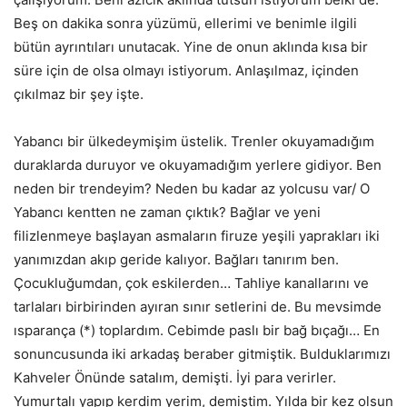
Beş on dakika sonra yüzümü, ellerimi ve benimle ilgili
bütün ayrıntıları unutacak. Yine de onun aklında kısa bir
süre için de olsa olmayı istiyorum. Anlaşılmaz, içinden
çıkılmaz bir şey işte.
Yabancı bir ülkedeymişim üstelik. Trenler okuyamadığım
duraklarda duruyor ve okuyamadığım yerlere gidiyor. Ben
neden bir trendeyim? Neden bu kadar az yolcusu var/ O
Yabancı kentten ne zaman çıktık? Bağlar ve yeni
filizlenmeye başlayan asmaların firuze yeşili yaprakları iki
yanımızdan akıp geride kalıyor. Bağları tanırım ben.
Çocukluğumdan, çok eskilerden… Tahliye kanallarını ve
tarlaları birbirinden ayıran sınır setlerini de. Bu mevsimde
ısparança (*) toplardım. Cebimde paslı bir bağ bıçağı… En
sonuncusunda iki arkadaş beraber gitmiştik. Bulduklarımızı
Kahveler Önünde satalım, demişti. İyi para verirler.
Yumurtalı yapıp kerdim yerim, demiştim. Yılda bir kez olsun