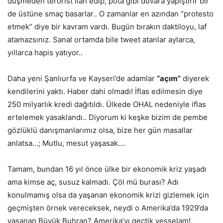
düşmeden terörist ilan edip, pota gibi duvara yapıştırır bir
de üstüne smaç basarlar.. O zamanlar en azından “protesto
etmek” diye bir kavram vardı. Bugün bırakın daktiloyu, laf
atamazsınız. Sanal ortamda bile tweet atanlar aylarca,
yıllarca hapis yatıyor..
Daha yeni Şanlıurfa ve Kayseri’de adamlar
“açım”
diyerek
kendilerini yaktı. Haber dahi olmadı! İflas edilmesin diye
250 milyarlık kredi dağıtıldı. Ülkede OHAL nedeniyle iflas
ertelemek yasaklandı.. Diyorum ki keşke bizim de pembe
gözlüklü danışmanlarımız olsa, bize her gün masallar
anlatsa…; Mutlu, mesut yaşasak….
Tamam, bundan 16 yıl önce ülke bir ekonomik kriz yaşadı
ama kimse aç, susuz kalmadı. Çöl mü burası? Adı
konulmamış olsa da yaşanan ekonomik krizi gizlemek için
geçmişten örnek vereceksek, neydi o Amerika’da 1929’da
yaşanan Büyük Buhran? Amerika’yı geçtik vesselam!.