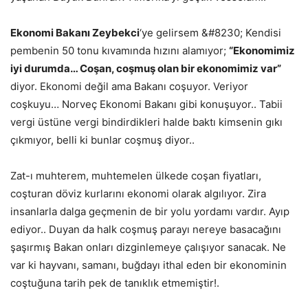
Ekonomi Bakanı Zeybekci
‘ye gelirsem &#8230; Kendisi
pembenin 50 tonu kıvamında hızını alamıyor;
“Ekonomimiz
iyi durumda… Coşan, coşmuş olan bir ekonomimiz var”
diyor. Ekonomi değil ama Bakanı coşuyor. Veriyor
coşkuyu… Norveç Ekonomi Bakanı gibi konuşuyor.. Tabii
vergi üstüne vergi bindirdikleri halde baktı kimsenin gıkı
çıkmıyor, belli ki bunlar coşmuş diyor..
Zat-ı muhterem, muhtemelen ülkede coşan fiyatları,
coşturan döviz kurlarını ekonomi olarak algılıyor. Zira
insanlarla dalga geçmenin de bir yolu yordamı vardır. Ayıp
ediyor.. Duyan da halk coşmuş parayı nereye basacağını
şaşırmış Bakan onları dizginlemeye çalışıyor sanacak. Ne
var ki hayvanı, samanı, buğdayı ithal eden bir ekonominin
coştuğuna tarih pek de tanıklık etmemiştir!.