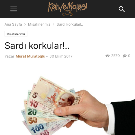
Ana Sayfa
Misafirlerimiz
Sardı korkular!..
Misafirlerimiz
Sardı korkular!..
2570
0
Yazar
Murat Muratoğlu
-
30 Ekim 2017