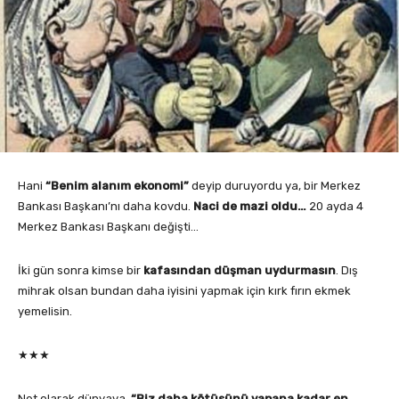
Hani
“Benim alanım ekonomi”
deyip duruyordu ya, bir Merkez
Bankası Başkanı’nı daha kovdu.
Naci de mazi oldu…
20 ayda 4
Merkez Bankası Başkanı değişti…
İki gün sonra kimse bir
kafasından düşman uydurmasın
. Dış
mihrak olsan bundan daha iyisini yapmak için kırk fırın ekmek
yemelisin.
★★★
Net olarak dünyaya
, “Biz daha kötüsünü yapana kadar en