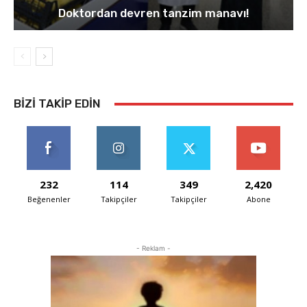
Doktordan devren tanzim manavı!
BIZI TAKIP EDIN
232
114
349
2,420
Beğenenler
Takipçiler
Takipçiler
Abone
- Reklam -