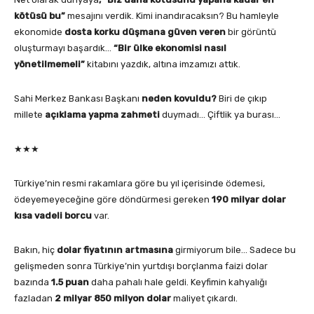
kötüsü bu”
mesajını verdik. Kimi inandıracaksın? Bu hamleyle
ekonomide
dosta korku düşmana güven veren
bir görüntü
oluşturmayı başardık…
“Bir ülke ekonomisi nasıl
yönetilmemeli”
kitabını yazdık, altına imzamızı attık.
Sahi Merkez Bankası Başkanı
neden kovuldu?
Biri de çıkıp
millete
açıklama yapma zahmeti
duymadı… Çiftlik ya burası…
★★★
Türkiye’nin resmi rakamlara göre bu yıl içerisinde ödemesi,
ödeyemeyeceğine göre döndürmesi gereken
190 milyar dolar
kısa vadeli borcu
var.
Bakın, hiç
dolar fiyatının artmasına
girmiyorum bile… Sadece bu
gelişmeden sonra Türkiye’nin yurtdışı borçlanma faizi dolar
bazında
1.5 puan
daha pahalı hale geldi. Keyfimin kahyalığı
fazladan
2 milyar 850 milyon dolar
maliyet çıkardı.