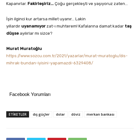
Kapanırlar.
Fakirleşiriz…
Çoğu gerçekleşti ve yaşıyoruz zaten…
İşin ilginci kur artarsa millet uyanır… Lakin
yıllardır
uyanamıyor
zat-ı muhterem! Kafalarına damat kadar
taş
düşse
ayılırlar mı sizce?
Murat Muratoğlu
https://www.sozcu.com.tr/2021/yazarlar/murat-muratoglu/dis-
mihrak-bundan-iyisini-yapamazdi-6329408/
Facebook Yorumları
ETIKETLER
dış güçler
dolar
döviz
merkan bankası