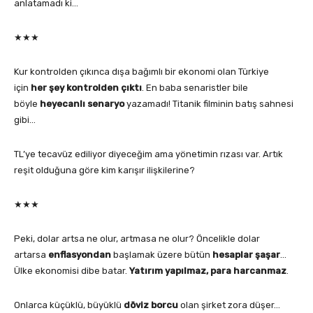
anlatamadı ki…
★★★
Kur kontrolden çıkınca dışa bağımlı bir ekonomi olan Türkiye
için
her şey kontrolden çıktı
. En baba senaristler bile
böyle
heyecanlı senaryo
yazamadı! Titanik filminin batış sahnesi
gibi…
TL’ye tecavüz ediliyor diyeceğim ama yönetimin rızası var. Artık
reşit olduğuna göre kim karışır ilişkilerine?
★★★
Peki, dolar artsa ne olur, artmasa ne olur? Öncelikle dolar
artarsa
enflasyondan
başlamak üzere bütün
hesaplar şaşar
…
Ülke ekonomisi dibe batar.
Yatırım yapılmaz, para harcanmaz
.
Onlarca küçüklü, büyüklü
döviz borcu
olan şirket zora düşer…