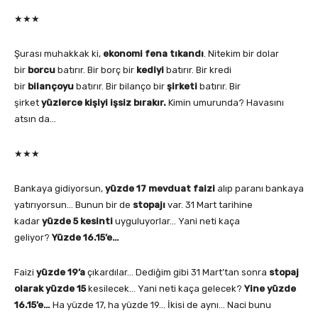
★★★
Şurası muhakkak ki,
ekonomi fena tıkandı
. Nitekim bir dolar
bir
borcu
batırır. Bir borç bir
kediyi
batırır. Bir kredi
bir
bilançoyu
batırır. Bir bilanço bir
şirketi
batırır. Bir
şirket
yüzlerce kişiyi işsiz bırakır.
Kimin umurunda? Havasını
atsın da…
★★★
Bankaya gidiyorsun,
yüzde 17 mevduat faizi
alıp paranı bankaya
yatırıyorsun… Bunun bir de
stopajı
var. 31 Mart tarihine
kadar
yüzde 5 kesinti
uyguluyorlar… Yani neti kaça
geliyor?
Yüzde 16.15’e…
Faizi
yüzde 19’a
çıkardılar… Dediğim gibi 31 Mart’tan sonra
stopaj
olarak yüzde 15
kesilecek… Yani neti kaça gelecek?
Yine yüzde
16.15’e…
Ha yüzde 17, ha yüzde 19… İkisi de aynı… Naci bunu