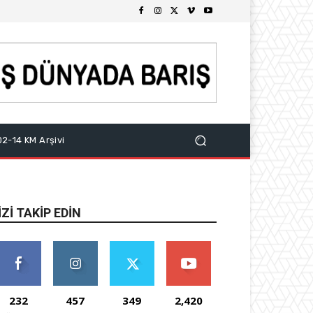
2-14 KM Arşivi
IZI TAKIP EDIN
232
457
349
2,420