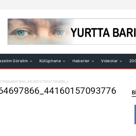
ezelim Görelim
Kütüphane
Haberler
Videolar
200
739664697866_441601570937765888_n
64697866_44160157093776
B