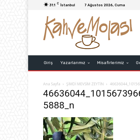
C
31.1
İstanbul
7 Ağustos 2026, Cuma
Giriş
Yazarlarımız
Misafirlerimiz
G
Ana Sayfa
ŞİMDİ MEVSİM ZEYTİN
46636044_10156
46636044_101567396
5888_n