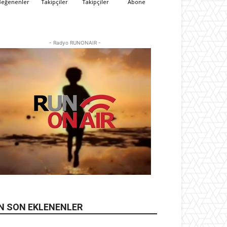
Beğenenler
Takipçiler
Takipçiler
Abone
- Radyo RUNONAIR -
N SON EKLENENLER