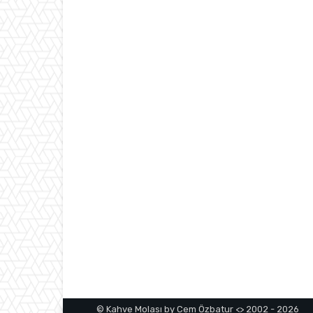
© Kahve Molası by Cem Özbatur <> 2002 - 2026