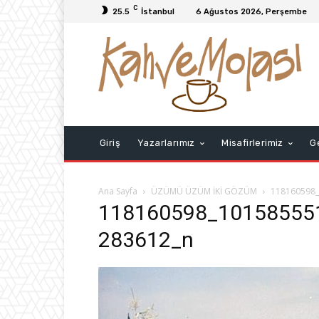
C
25.5
İstanbul
6 Ağustos 2026, Perşembe
Giriş
Yazarlarımız
Misafirlerimiz
G
Ana Sayfa
ÜZÜMÜ ÜZÜM İKİ GÖZÜM
118160598
118160598_10158555
283612_n