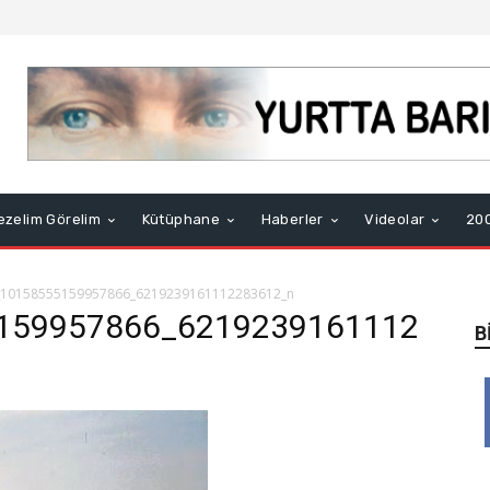
ezelim Görelim
Kütüphane
Haberler
Videolar
200
_10158555159957866_6219239161112283612_n
159957866_6219239161112
B