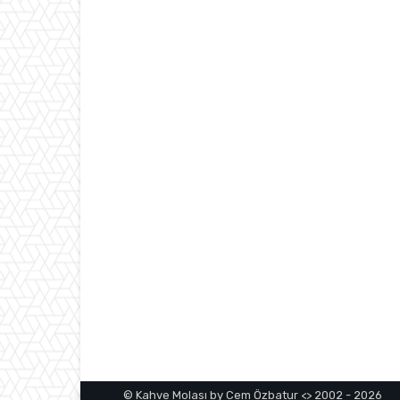
© Kahve Molası by Cem Özbatur <> 2002 - 2026