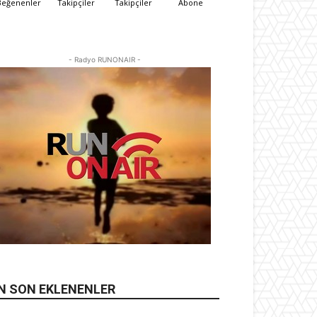
Beğenenler
Takipçiler
Takipçiler
Abone
- Radyo RUNONAIR -
N SON EKLENENLER