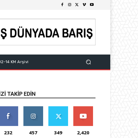
2-14 KM Arşivi
IZI TAKIP EDIN
232
457
349
2,420