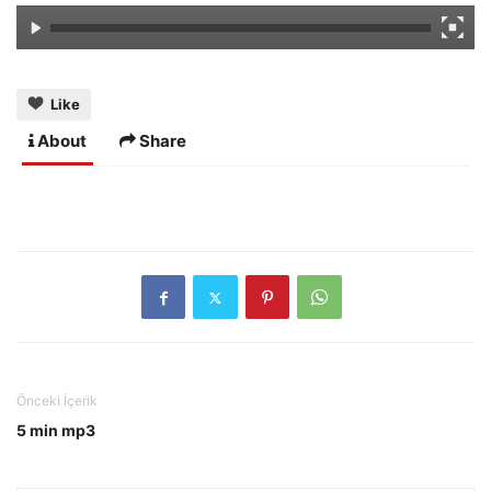
Like
About
Share
Önceki İçerik
5 min mp3