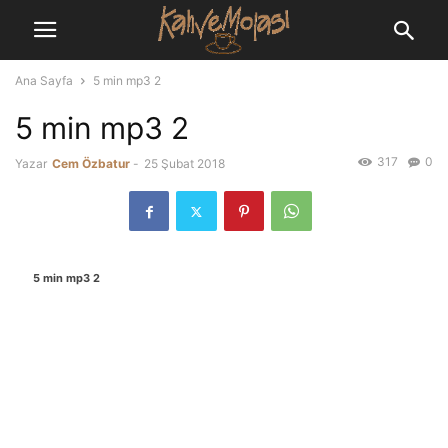
Ana Sayfa
5 min mp3 2
5 min mp3 2
317
0
Yazar
Cem Özbatur
-
25 Şubat 2018
5 min mp3 2