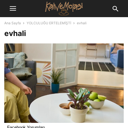
Ana Sayfa
YOLCULUĞU ERTELEMİŞTİ
evhali
evhali
Facebook Yorumları