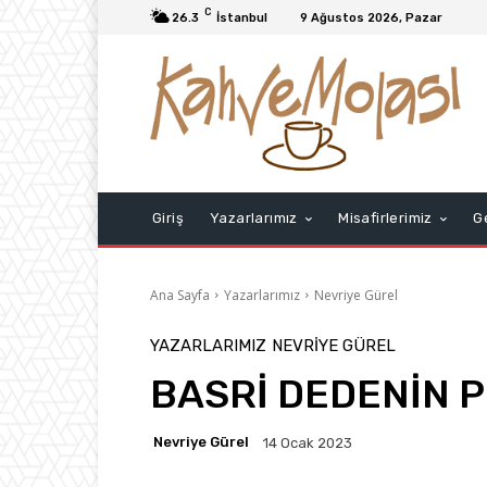
C
26.3
İstanbul
9 Ağustos 2026, Pazar
Giriş
Yazarlarımız
Misafirlerimiz
G
Ana Sayfa
Yazarlarımız
Nevriye Gürel
YAZARLARIMIZ
NEVRIYE GÜREL
BASRİ DEDENİN 
Nevriye Gürel
14 Ocak 2023