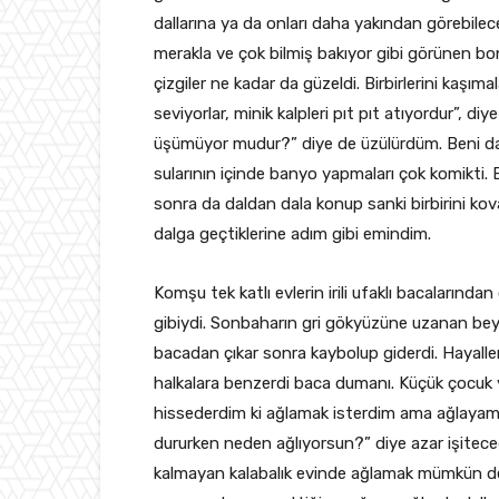
dallarına ya da onları daha yakından görebile
merakla ve çok bilmiş bakıyor gibi görünen bo
çizgiler ne kadar da güzeldi. Birbirlerini kaşımal
seviyorlar, minik kalpleri pıt pıt atıyordur”, d
üşümüyor mudur?” diye de üzülürdüm. Beni da
sularının içinde banyo yapmaları çok komikti. B
sonra da daldan dala konup sanki birbirini koval
dalga geçtiklerine adım gibi emindim.
Komşu tek katlı evlerin irili ufaklı bacaların
gibiydi. Sonbaharın gri gökyüzüne uzanan beya
bacadan çıkar sonra kaybolup giderdi. Hayalleri
halkalara benzerdi baca dumanı. Küçük çocuk 
hissederdim ki ağlamak isterdim ama ağlayam
dururken neden ağlıyorsun?” diye azar işiteceği
kalmayan kalabalık evinde ağlamak mümkün değ