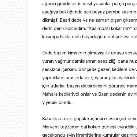
ağacın gövdesinde yeşil yosunlar parça parça
aşağıya baktığımda sarı beyaz pembe kasımpatı
dikmişti Basri dede ve ne zaman dışarı çıksa
derin derin koklardım. “Kasımpatı kokar mı?” 
kasımpatılarla dolu büyüdüğüm bahçeli evi hatır
Evde bazen kimsenin olmayışı ile odaya sessizl
vuran yağmur damlalarının sessizliği bana huzu
sessizce içerken, bahçede gezen kedilere de v
yaprakların arasında bir şey arar gibi eşelenir
için atlarlar, bazen de birbirlerini görünce mır
Mahalle kedileriydi onlar ve Basri dedenin evin
yiyecek olurdu.
Sabahları öten guguk kuşunun sesini çok sever
Meryem teyzemin bal kokan güneşli evindeki uy
gecekondu evin kiremitlerine kumrular gezinird