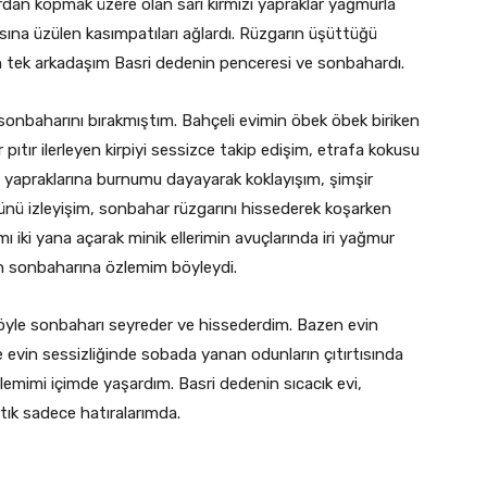
dan kopmak üzere olan sarı kırmızı yapraklar yağmurla
sına üzülen kasımpatıları ağlardı. Rüzgarın üşüttüğü
an tek arkadaşım Basri dedenin penceresi ve sonbahardı.
baharını bırakmıştım. Bahçeli evimin öbek öbek biriken
r pıtır ilerleyen kirpiyi sessizce takip edişim, etrafa kokusu
 yapraklarına burnumu dayayarak koklayışım, şimşir
üşünü izleyişim, sonbahar rüzgarını hissederek koşarken
ı iki yana açarak minik ellerimin avuçlarında iri yağmur
n sonbaharına özlemim böyleydi.
böyle sonbaharı seyreder ve hissederdim. Bazen evin
de evin sessizliğinde sobada yanan odunların çıtırtısında
imi içimde yaşardım. Basri dedenin sıcacık evi,
ık sadece hatıralarımda.