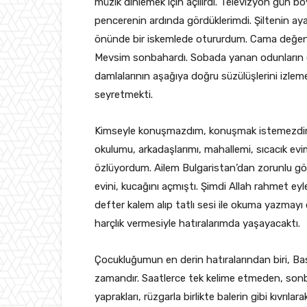
müzik dinlemek için açılırdı. Televizyon gün b
pencerenin ardında gördüklerimdi. Şiltenin a
önünde bir iskemlede otururdum. Cama değen a
Mevsim sonbahardı. Sobada yanan odunların çı
damlalarının aşağıya doğru süzülüşlerini izlem
seyretmekti.
Kimseyle konuşmazdım, konuşmak istemezdim.
okulumu, arkadaşlarımı, mahallemi, sıcacık 
özlüyordum. Ailem Bulgaristan’dan zorunlu göç 
evini, kucağını açmıştı. Şimdi Allah rahmet ey
defter kalem alıp tatlı sesi ile okuma yazmay
harçlık vermesiyle hatıralarımda yaşayacaktı.
Çocukluğumun en derin hatıralarından biri, B
zamandır. Saatlerce tek kelime etmeden, sonbah
yaprakları, rüzgarla birlikte balerin gibi kıvrı