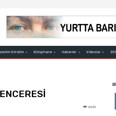
ezelim Görelim
Kütüphane
Haberler
Videolar
200
B
PENCERESİ
4630