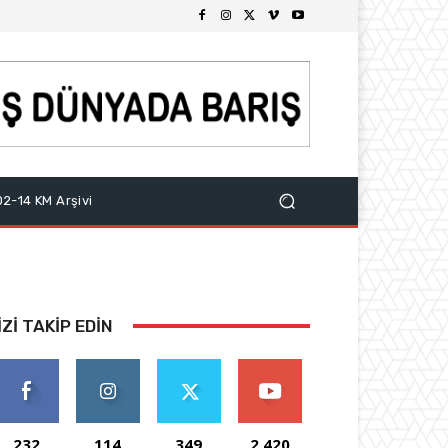
2-14 KM Arşivi
IZI TAKIP EDIN
232
114
349
2,420