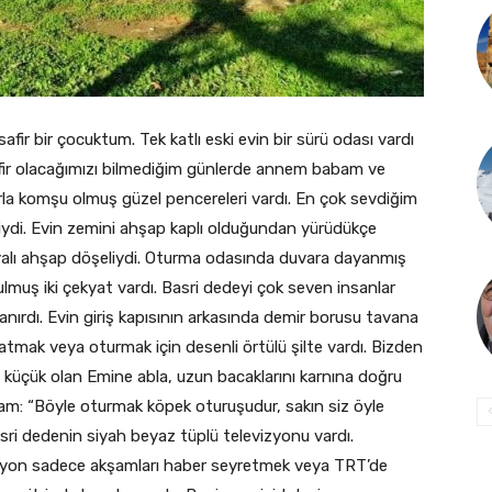
fir bir çocuktum. Tek katlı eski evin bir sürü odası vardı
fir olacağımızı bilmediğim günlerde annem babam ve
larla komşu olmuş güzel pencereleri vardı. En çok sevdiğim
di. Evin zemini ahşap kaplı olduğundan yürüdükçe
oyalı ahşap döşeliydi. Oturma odasında duvara dayanmış
muş iki çekyat vardı. Basri dedeyi çok seven insanlar
lanırdı. Evin giriş kapısının arkasında demir borusu tavana
atmak veya oturmak için desenli örtülü şilte vardı. Bizden
 küçük olan Emine abla, uzun bacaklarını karnına doğru
am: “Böyle oturmak köpek oturuşudur, sakın siz öyle
sri dedenin siyah beyaz tüplü televizyonu vardı.
zyon sadece akşamları haber seyretmek veya TRT’de