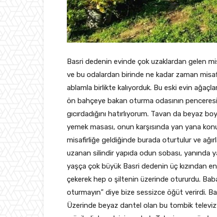
Basri dedenin evinde çok uzaklardan gelen misa
ve bu odalardan birinde ne kadar zaman misa
ablamla birlikte kalıyorduk. Bu eski evin ağaç
ön bahçeye bakan oturma odasının penceresiy
gıcırdadığını hatırlıyorum. Tavan da beyaz b
yemek masası, onun karşısında yan yana konul
misafirliğe geldiğinde burada oturtulur ve ağır
uzanan silindir yapıda odun sobası, yanında y
yaşça çok büyük Basri dedenin üç kızından en
çekerek hep o şiltenin üzerinde otururdu. Bab
oturmayın” diye bize sessizce öğüt verirdi. Ba
Üzerinde beyaz dantel olan bu tombik televi