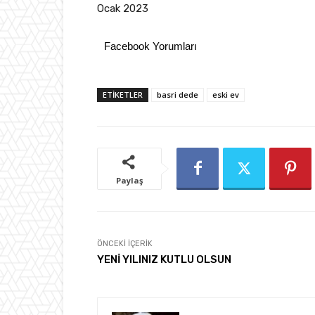
Ocak 2023
Facebook Yorumları
ETIKETLER
basri dede
eski ev
Paylaş
ÖNCEKI İÇERIK
YENİ YILINIZ KUTLU OLSUN