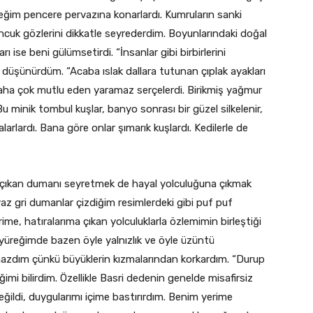
ceğim pencere pervazına konarlardı. Kumruların sanki
ncuk gözlerini dikkatle seyrederdim. Boyunlarındaki doğal
arı ise beni gülümsetirdi. “İnsanlar gibi birbirlerini
iye düşünürdüm. “Acaba ıslak dallara tutunan çıplak ayakları
ha çok mutlu eden yaramaz serçelerdi. Birikmiş yağmur
u minik tombul kuşlar, banyo sonrası bir güzel silkelenir,
arlardı. Bana göre onlar şımarık kuşlardı. Kedilerle de
dan çıkan dumanı seyretmek de hayal yolculuğuna çıkmak
z gri dumanlar çizdiğim resimlerdeki gibi puf puf
me, hatıralarıma çıkan yolculuklarla özlemimin birleştiği
yüreğimde bazen öyle yalnızlık ve öyle üzüntü
azdım çünkü büyüklerin kızmalarından korkardım. “Durup
mi bilirdim. Özellikle Basri dedenin genelde misafirsiz
ildi, duygularımı içime bastırırdım. Benim yerime