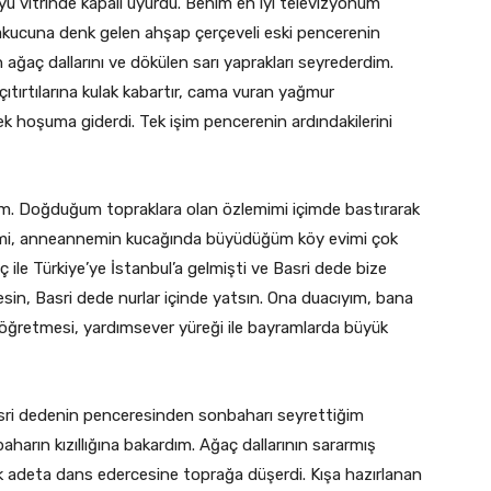
oyu vitrinde kapalı uyurdu. Benim en iyi televizyonum
yakucuna denk gelen ahşap çerçeveli eski pencerenin
ğaç dallarını ve dökülen sarı yaprakları seyrederdim.
tırtılarına kulak kabartır, cama vuran yağmur
ek hoşuma giderdi. Tek işim pencerenin ardındakilerini
 Doğduğum topraklara olan özlemimi içimde bastırarak
evimi, anneannemin kucağında büyüdüğüm köy evimi çok
ile Türkiye’ye İstanbul’a gelmişti ve Basri dede bize
lesin, Basri dede nurlar içinde yatsın. Ona duacıyım, bana
ı öğretmesi, yardımsever yüreği ile bayramlarda büyük
asri dedenin penceresinden sonbaharı seyrettiğim
arın kızıllığına bakardım. Ağaç dallarının sararmış
larak adeta dans edercesine toprağa düşerdi. Kışa hazırlanan