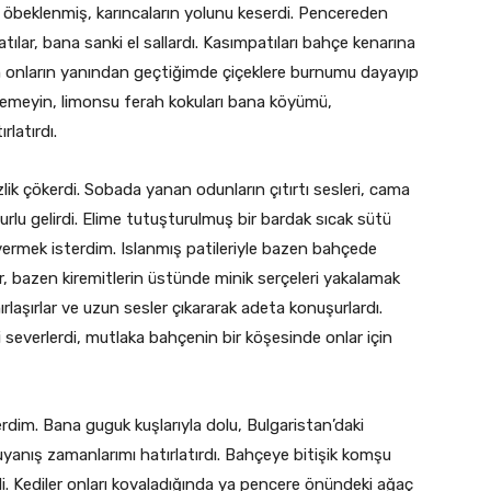
 öbeklenmiş, karıncaların yolunu keserdi. Pencereden
lar, bana sanki el sallardı. Kasımpatıları bahçe kenarına
m onların yanından geçtiğimde çiçeklere burnumu dayayıp
demeyin, limonsu ferah kokuları bana köyümü,
latırdı.
ik çökerdi. Sobada yanan odunların çıtırtı sesleri, cama
rlu gelirdi. Elime tutuşturulmuş bir bardak sıcak sütü
ermek isterdim. Islanmış patileriyle bazen bahçede
ler, bazen kiremitlerin üstünde minik serçeleri yakalamak
mırlaşırlar ve uzun sesler çıkararak adeta konuşurlardı.
i severlerdi, mutlaka bahçenin bir köşesinde onlar için
dim. Bana guguk kuşlarıyla dolu, Bulgaristan’daki
anış zamanlarımı hatırlatırdı. Bahçeye bitişik komşu
i. Kediler onları kovaladığında ya pencere önündeki ağaç