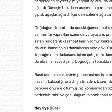
pencereden seyrettiğim yağmur ağlardı, dallar
ağlardı. Güneşin bulutların arasından çıkmama
çıplak ağaçlar ağlardı. İçimdeki özleme ağlay
Doğduğum topraklarda çocukluğumun mutlu son
sarı kırmızı yaprakları üzerinde yürüyüşüm, pıtı
sinen rengarenk kasımpatıların yağmur biriken
dallarını karıştırıp su damlalarının yere dökül
toprağın nemli kokusunu içime çekişim, kollarım
damlalarını hissedişim… Doğduğum toprakları
Basri dedenin eski evinin penceresinde işte 
misafirli kalabalığına aldırış etmeden, bazen 
pencere önünde oturmuş hiç konuşmadan özlem
bedeniyle ruhu ve çocukluğumun sonbaharı art
Nevriye Gürel