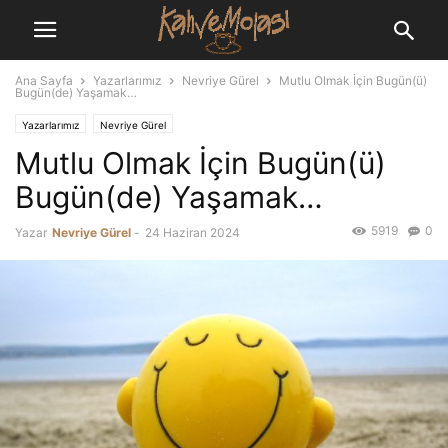
Ana Sayfa
Yazarlarımız
Nevriye Gürel
Mutlu Olmak İçin Bugün(ü)
Bugün(de) Yaşamak…
Yazarlarımız
Nevriye Gürel
Mutlu Olmak İçin Bugün(ü)
Bugün(de) Yaşamak…
5919
0
Yazar
Nevriye Gürel
-
24 Haziran 2024