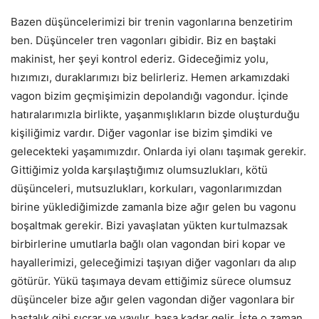
Bazen düşüncelerimizi bir trenin vagonlarına benzetirim
ben. Düşünceler tren vagonları gibidir. Biz en baştaki
makinist, her şeyi kontrol ederiz. Gideceğimiz yolu,
hızımızı, duraklarımızı biz belirleriz. Hemen arkamızdaki
vagon bizim geçmişimizin depolandığı vagondur. İçinde
hatıralarımızla birlikte, yaşanmışlıkların bizde oluşturduğu
kişiliğimiz vardır. Diğer vagonlar ise bizim şimdiki ve
gelecekteki yaşamımızdır. Onlarda iyi olanı taşımak gerekir.
Gittiğimiz yolda karşılaştığımız olumsuzlukları, kötü
düşünceleri, mutsuzlukları, korkuları, vagonlarımızdan
birine yüklediğimizde zamanla bize ağır gelen bu vagonu
boşaltmak gerekir. Bizi yavaşlatan yükten kurtulmazsak
birbirlerine umutlarla bağlı olan vagondan biri kopar ve
hayallerimizi, geleceğimizi taşıyan diğer vagonları da alıp
götürür. Yükü taşımaya devam ettiğimiz sürece olumsuz
düşünceler bize ağır gelen vagondan diğer vagonlara bir
hastalık gibi sıçrar ve yayılır, başa kadar gelir. İşte o zaman