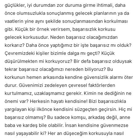
güçlükler, iyi durumdan zor duruma girme ihtimali, daha
önce olumsuzlukla sonuçlanmış gelecek planlarının ya da
vaatlerin yine aynı şekilde sonuçlanmasından korkulması
gibi. Küçük bir örnek verirsem, başarısızlık korkusu
gelecek korkusudur. Neden başarısız olacağımızdan
korkarız? Daha önce yaptığımız bir işte başarısız mı olduk?
Çevremizdeki kişiler bizimle dalga mı geçti? Küçük
düşürülmekten mi korkuyoruz? Bir defa başarısız olduysak
tekrar başarısız olacağımızı nereden biliyoruz? Bu
korkunun hemen arkasında kendine güvensizlik alarmı öter
durur. Güvenimizi zedeleyen çevresel faktörlerden
kurtulmamız, uzaklaşmamız gerekir. Kimin ne dediğinin ne
önemi var? Herkesin hayatı kendisine! Bizi başarısızlıkla
yargılayan kişi ilkönce kendisini süzgeçten geçirsin. Hiç mi
başarısız olmamış? Bu sadece komşu, arkadaş değil, anne
baba ve kardeş bile olabilir. İnsan kendisine güvenmezse
nasıl yaşayabilir ki? Her an düşeceğim korkusuyla nasıl