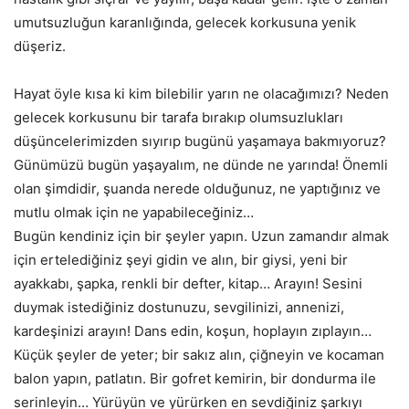
umutsuzluğun karanlığında, gelecek korkusuna yenik
düşeriz.
Hayat öyle kısa ki kim bilebilir yarın ne olacağımızı? Neden
gelecek korkusunu bir tarafa bırakıp olumsuzlukları
düşüncelerimizden sıyırıp bugünü yaşamaya bakmıyoruz?
Günümüzü bugün yaşayalım, ne dünde ne yarında! Önemli
olan şimdidir, şuanda nerede olduğunuz, ne yaptığınız ve
mutlu olmak için ne yapabileceğiniz…
Bugün kendiniz için bir şeyler yapın. Uzun zamandır almak
için ertelediğiniz şeyi gidin ve alın, bir giysi, yeni bir
ayakkabı, şapka, renkli bir defter, kitap… Arayın! Sesini
duymak istediğiniz dostunuzu, sevgilinizi, annenizi,
kardeşinizi arayın! Dans edin, koşun, hoplayın zıplayın…
Küçük şeyler de yeter; bir sakız alın, çiğneyin ve kocaman
balon yapın, patlatın. Bir gofret kemirin, bir dondurma ile
serinleyin… Yürüyün ve yürürken en sevdiğiniz şarkıyı