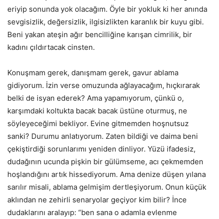
eriyip sonunda yok olacağım. Öyle bir yokluk ki her anında
sevgisizlik, değersizlik, ilgisizlikten karanlık bir kuyu gibi.
Beni yakan ateşin ağır bencilliğine karışan cimrilik, bir
kadını çıldırtacak cinsten.
Konuşmam gerek, danışmam gerek, gavur ablama
gidiyorum. İzin verse omuzunda ağlayacağım, hıçkırarak
belki de isyan ederek? Ama yapamıyorum, çünkü o,
karşımdaki koltukta bacak bacak üstüne oturmuş, ne
söyleyeceğimi bekliyor. Evine gitmemden hoşnutsuz
sanki? Durumu anlatıyorum. Zaten bildiği ve daima beni
çekiştirdiği sorunlarımı yeniden dinliyor. Yüzü ifadesiz,
dudağının ucunda pişkin bir gülümseme, acı çekmemden
hoşlandığını artık hissediyorum. Ama denize düşen yılana
sarılır misali, ablama gelmişim dertleşiyorum. Onun küçük
aklından ne zehirli senaryolar geçiyor kim bilir? İnce
dudaklarını aralayıp: “ben sana o adamla evlenme