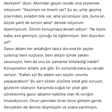
demiştim” diyor. Aklımdan geçen cevabı ona söylemek
istiyorum: “Geçmişin ne önemi var? Şu an, yıllar geçmiş
üzerinden, evladım bile var, ama yürümüyor işte, buna en
büyük şahit de sensin abla!” demek istiyorum
diyemiyorum. Zihnim konuşmaya devam ediyor: “Ne biçim
baba, eve gelmiyor, çocuğu ile ilgilenmiyor. Sen diyordun
ya?”
Gavur ablam her anlattığım tatsız duruma bir şeyler
uydurup beni suçluyor, beni ateşin içinde yakanı
savunuyor, hem de onu bir zamanlar kötülediği halde?
Konuşmamın anlamı yok gibi. En sonunda bana şu cevabı
veriyor: “Kafanı ey! Bu adamı sen seçtin, onunla
yaşayacaksın!” Bu sert sözler yüzüme tokat gibi vuruyor,
gözlerim ıslanıyor. Karşımda soğuk bir yılan gibi
çöreklenmiş gavur ablamın kalbime olan ilk ısırığını
hissediyorum. Onun yanından biran önce gitmem gerek.
Gerçekten de denize düşmüşüm ve yılana sarılmışım.