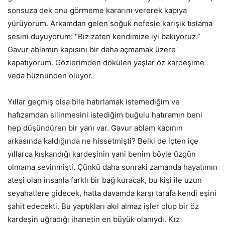
sonsuza dek onu görmeme kararını vererek kapıya
yürüyorum. Arkamdan gelen soğuk nefesle karışık tıslama
sesini duyuyorum: “Biz zaten kendimize iyi bakıyoruz.”
Gavur ablamın kapısını bir daha açmamak üzere
kapatıyorum. Gözlerimden dökülen yaşlar öz kardeşime
veda hüznünden oluyor.
Yıllar geçmiş olsa bile hatırlamak istemediğim ve
hafızamdan silinmesini istediğim buğulu hatıramın beni
hep düşündüren bir yanı var. Gavur ablam kapının
arkasında kaldığında ne hissetmişti? Belki de içten içe
yıllarca kıskandığı kardeşinin yani benim böyle üzgün
olmama sevinmişti. Çünkü daha sonraki zamanda hayatımın
ateşi olan insanla farklı bir bağ kuracak, bu kişi ile uzun
seyahatlere gidecek, hatta davamda karşı tarafa kendi eşini
şahit edecekti. Bu yaptıkları akıl almaz işler olup bir öz
kardeşin uğradığı ihanetin en büyük olanıydı. Kız