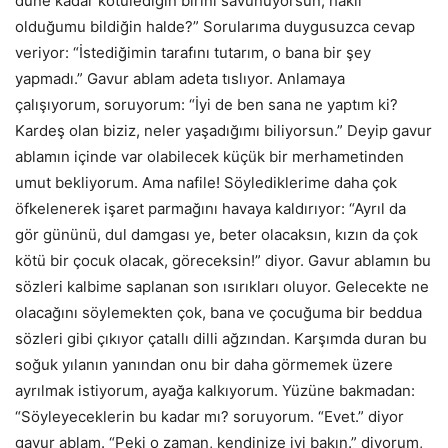
düne kadar kötülediğin birini savunuyorsun, haklı
olduğumu bildiğin halde?” Sorularıma duygusuzca cevap
veriyor: “İstediğimin tarafını tutarım, o bana bir şey
yapmadı.” Gavur ablam adeta tıslıyor. Anlamaya
çalışıyorum, soruyorum: “İyi de ben sana ne yaptım ki?
Kardeş olan biziz, neler yaşadığımı biliyorsun.” Deyip gavur
ablamın içinde var olabilecek küçük bir merhametinden
umut bekliyorum. Ama nafile! Söylediklerime daha çok
öfkelenerek işaret parmağını havaya kaldırıyor: “Ayrıl da
gör gününü, dul damgası ye, beter olacaksın, kızın da çok
kötü bir çocuk olacak, göreceksin!” diyor. Gavur ablamın bu
sözleri kalbime saplanan son ısırıkları oluyor. Gelecekte ne
olacağını söylemekten çok, bana ve çocuğuma bir beddua
sözleri gibi çıkıyor çatallı dilli ağzından. Karşımda duran bu
soğuk yılanın yanından onu bir daha görmemek üzere
ayrılmak istiyorum, ayağa kalkıyorum. Yüzüne bakmadan:
“Söyleyeceklerin bu kadar mı? soruyorum. “Evet.” diyor
gavur ablam. “Peki o zaman, kendinize iyi bakın.” diyorum,