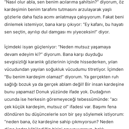
“Nasıl olur abla, sen benim acılarıma şahitsin?” diyorum, öz
kardeşimin benim tarafımı tutmasını arzulayarak yaşlı
gözlerle daha fazla acımı anlatmaya çalışıyorum. Fakat beni
dinlemek istemiyor, bana karşı çıkıyor: “Ey kafanı, bu hayatı
sen seçtin, ayrılıp dul damgası mı yiyeceksin!” diyor.
İçimdeki isyan güçleniyor: “Neden mutsuz yaşamaya
devam edeyim ki?” diyorum. Bana karşı duyduğu
sevgisizliği karanlık gözlerinin içinde hissederken, yılan
vücudundan yayılan soğukluk vücudumu titretiyor. İçimden
“Bu benim kardeşim olamaz!” diyorum. Ya gerçekten ruh
sağlığı bozuk ya da gerçek ablam değil! Bir insan kardeşine
bunu yapamaz! Donuk yüzünde ifade yok. Dudağının
ucunda ise herkesin göremeyeceği tebessümünde: “acı
çek küçük kardeşim, mutsuz ol” ifadesi var. Başımı fena
döndüren bu düşüncelerle son bir şey söylemek istiyorum:
“neden bana, öz kardeşine sahip çıkmıyorsun? Neden