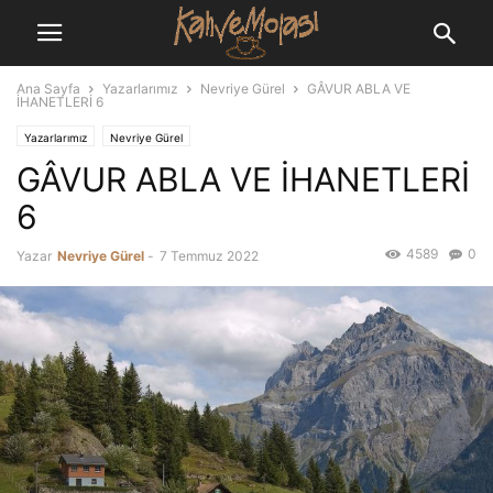
Ana Sayfa
Yazarlarımız
Nevriye Gürel
GÂVUR ABLA VE
İHANETLERİ 6
Yazarlarımız
Nevriye Gürel
GÂVUR ABLA VE İHANETLERİ
6
4589
0
Yazar
Nevriye Gürel
-
7 Temmuz 2022