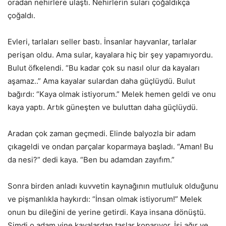
oradan nehirlere ulaştı. Nehirlerin suları çoğaldıkça
çoğaldı.
Evleri, tarlaları seller bastı. İnsanlar hayvanlar, tarlalar
perişan oldu. Ama sular, kayalara hiç bir şey yapamıyordu.
Bulut öfkelendi. “Bu kadar çok su nasıl olur da kayaları
aşamaz..” Ama kayalar sulardan daha güçlüydü. Bulut
bağırdı: “Kaya olmak istiyorum.” Melek hemen geldi ve onu
kaya yaptı. Artık güneşten ve buluttan daha güçlüydü.
Aradan çok zaman geçmedi. Elinde balyozla bir adam
çıkageldi ve ondan parçalar koparmaya başladı. “Aman! Bu
da nesi?” dedi kaya. “Ben bu adamdan zayıfım.”
Sonra birden anladı kuvvetin kaynağının mutluluk olduğunu
ve pişmanlıkla haykırdı: “İnsan olmak istiyorum!” Melek
onun bu dileğini de yerine getirdi. Kaya insana dönüştü.
Şimdi o adam yine kayalardan taşlar koparıyor. İşi ağır ve